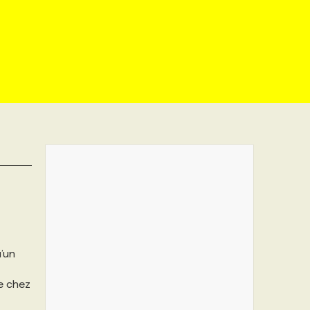
u’un
e chez