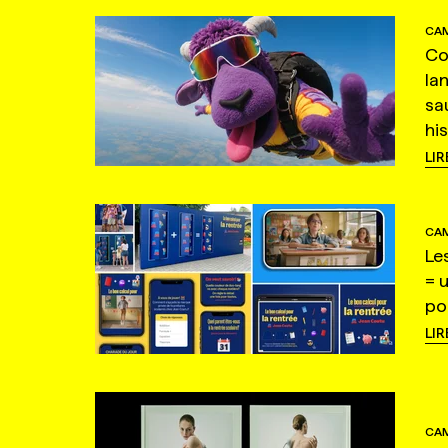
CAM
Co
la
sa
hi
LIR
CAM
Le
= 
po
LIR
CAM