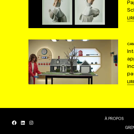
Pa
Sc
LIR
CAM
In
ap
in
pas
LIR
À PROPOS
GREN