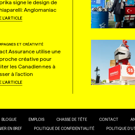
prika signe le design de
hiaparelli: Anglomaniac
E L'ARTICLE
PAGNES ET CRÉATIVITÉ
tact Assurance utilise une
proche créative pour
citer les Canadien·nes à
ser à l'action
E L'ARTICLE
BLOGUE
EMPLOIS
CHASSE DE TÊTE
CONTACT
A
IER EN BREF
POLITIQUE DE CONFIDENTIALITÉ
POLITIQUE D’U