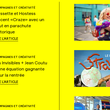
PAGNES ET CRÉATIVITÉ
ssette et Hostess
ncent «Craze» avec un
ut en parachute
storique
E L'ARTICLE
PAGNES ET CRÉATIVITÉ
s Invisibles + Jean Coutu
une équation gagnante
ur la rentrée
E L'ARTICLE
PAGNES ET CRÉATIVITÉ