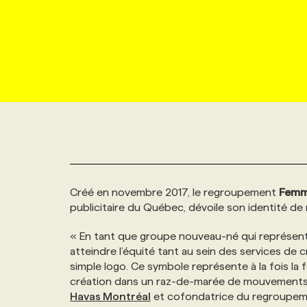
NOUVEAU!
RESSOURCES HUMAINES
NOMINATIONS
ANNONCEZ AVEC NOUS
BULLETIN FORMATION
EMPLOYEUR
CONFÉRENCES
MARKETING ET COMMUNICATION
NOUVEAUX MANDATS
AFFICHEZ UN POSTE / TARIFS
CANDIDAT
BULLETIN RECRUTEMENT
NOS CONFÉRENCES
FORMATIONS
WEB & MÉDIAS SOCIAUX
VOIR LES OFFRES
AFFAIRES DE L'INDUSTRIE
CONSULTER LA CVTHÈQUE
INFOLETTRE PUBLICITÉ
FAQ
NOS FORMATIONS EN LIGNE
CHASSE DE TÊTE
MARKETING DURABLE
PROFIL CANDIDAT
INITIATIVES NUMÉRIQUES
PROFIL ENTREPRISE
ANNONCEZ AVEC NOUS
ANNONCEZ AVEC NOUS
NOS PARCOURS DE FORMATIONS
SERVICE DE CHASSE DE TÊTE
Créé en novembre 2017, le regroupement
Femm
GEO/SEO
PRIX ET DISTINCTIONS
FAQ
FORMATIONS PERSONNALISÉES
NOS TARIFS
publicitaire du Québec, dévoile son identité de
ÉVÉNEMENTIEL
« En tant que groupe nouveau-né qui représent
TENDANCES
ANNONCEZ AVEC NOUS
NOS FORMATEUR‧RICES
NOS EXPERTISES
atteindre l’équité tant au sein des services de 
simple logo. Ce symbole représente à la fois la 
NOS AUTEUR‧RICES
POURQUOI CHOISIR NOS FORMATIONS
FAQ
création dans un raz-de-marée de mouvements 
Havas Montréal
et cofondatrice du regroupe