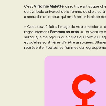
NOS TARIFS
ANNONCEZ AVEC NOUS
C’est
Viriginie Malette
, directrice artistique c
du symbole universel de la femme qu’elle a su t
à accueillir tous ceux qui ont à cœur la place 
PROGRAMMES DE SUBVENTIONS
« C’est tout à fait à l’image de notre mission », 
regroupement
Femmes en créa
. « L’ouverture 
FAQ
surtout, je me réjouis que celles qui l’ont vu ju
et qu’elles sont fières d’y être associées. Ultim
représenter toutes les femmes du regroupeme
ANNONCEZ AVEC NOUS