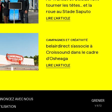
tourner les têtes... et la
roue au Stade Saputo
LIRE L'ARTICLE
CAMPAGNES ET CRÉATIVITÉ
belairdirect s'associe à
Croissound dans le cadre
d'Osheaga
LIRE L'ARTICLE
NNONCEZ AVEC NOUS
GRENIER
V
8.7.2
TILISATION