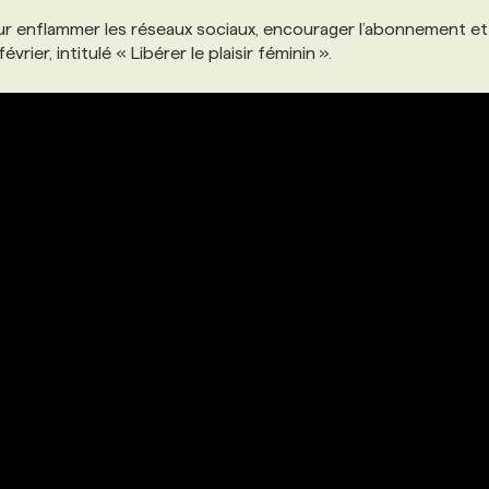
r enflammer les réseaux sociaux, encourager l’abonnement et
ier, intitulé « Libérer le plaisir féminin ».