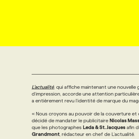
NOUVEAU!
RESSOURCES HUMAINES
NOMINATIONS
ANNONCEZ AVEC NOUS
BULLETIN FORMATION
EMPLOYEUR
CONFÉRENCES
MARKETING ET COMMUNICATION
NOUVEAUX MANDATS
AFFICHEZ UN POSTE / TARIFS
CANDIDAT
BULLETIN RECRUTEMENT
NOS CONFÉRENCES
FORMATIONS
WEB & MÉDIAS SOCIAUX
VOIR LES OFFRES
AFFAIRES DE L'INDUSTRIE
CONSULTER LA CVTHÈQUE
INFOLETTRE PUBLICITÉ
FAQ
NOS FORMATIONS EN LIGNE
CHASSE DE TÊTE
MARKETING DURABLE
PROFIL CANDIDAT
INITIATIVES NUMÉRIQUES
PROFIL ENTREPRISE
ANNONCEZ AVEC NOUS
ANNONCEZ AVEC NOUS
NOS PARCOURS DE FORMATIONS
SERVICE DE CHASSE DE TÊTE
L’actualité
, qui affiche maintenant une nouvelle 
GEO/SEO
PRIX ET DISTINCTIONS
FAQ
FORMATIONS PERSONNALISÉES
NOS TARIFS
d’impression, accorde une attention particuliè
a entièrement revu l’identité de marque du maga
ÉVÉNEMENTIEL
TENDANCES
ANNONCEZ AVEC NOUS
NOS FORMATEUR‧RICES
NOS EXPERTISES
« Nous croyons au pouvoir de la couverture et d
décidé de mandater le publicitaire
Nicolas Mas
NOS AUTEUR‧RICES
POURQUOI CHOISIR NOS FORMATIONS
FAQ
que les photographes
Leda & St. Jacques
afin d
Grandmont
, rédacteur en chef de L’actualité.