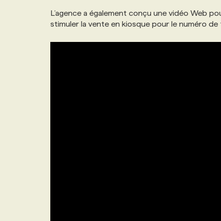
NOS TARIFS
ANNONCEZ AVEC NOUS
L’agence a également conçu une vidéo Web pou
stimuler la vente en kiosque pour le numéro de févr
PROGRAMMES DE SUBVENTIONS
FAQ
ANNONCEZ AVEC NOUS