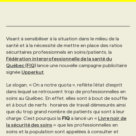
MARKETING ET COMMUNICATION
NOUVEAUX MANDATS
AFFICHEZ UN POSTE / TARIFS
CANDIDAT
BULLETIN RECRUTEMENT
NOS CONFÉRENCES
FORMATIONS
WEB & MÉDIAS SOCIAUX
VOIR LES OFFRES
AFFAIRES DE L'INDUSTRIE
CONSULTER LA CVTHÈQUE
INFOLETTRE PUBLICITÉ
FAQ
NOS FORMATIONS EN LIGNE
CHASSE DE TÊTE
Visant à sensibiliser à la situation dans le milieu de la
santé et à la nécessité de mettre en place des ratios
sécuritaires professionnels en soins/patients, la
MARKETING DURABLE
PROFIL CANDIDAT
INITIATIVES NUMÉRIQUES
PROFIL ENTREPRISE
ANNONCEZ AVEC NOUS
ANNONCEZ AVEC NOUS
NOS PARCOURS DE FORMATIONS
SERVICE DE CHASSE DE TÊTE
Fédération interprofessionnelle de la santé du
Québec (FIQ)
lance une nouvelle campagne publicitaire
signée
Upperkut
.
GEO/SEO
PRIX ET DISTINCTIONS
FAQ
FORMATIONS PERSONNALISÉES
NOS TARIFS
Le slogan, « On a notre quota », reflète l’état d’esprit
dans lequel se retrouvent trop de professionnelles en
ÉVÉNEMENTIEL
TENDANCES
ANNONCEZ AVEC NOUS
NOS FORMATEUR‧RICES
NOS EXPERTISES
soins au Québec. En effet, elles sont à bout de souffle
et à bout de nerfs : horaires de travail démesurés ainsi
que du trop grand nombre de patients qui sont à leur
NOS AUTEUR‧RICES
POURQUOI CHOISIR NOS FORMATIONS
FAQ
charge. C’est pourquoi la
FIQ
a lancé un «
Livre noir de
la sécurité des soins
» que les professionnelles en
NOS TARIFS
ANNONCEZ AVEC NOUS
soins et la population sont appelées à consulter et