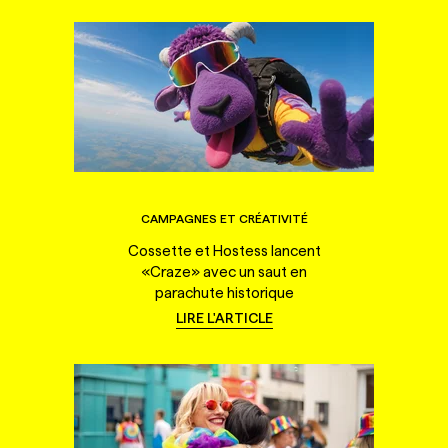
CAMPAGNES ET CRÉATIVITÉ
Cossette et Hostess lancent
«Craze» avec un saut en
parachute historique
LIRE L'ARTICLE