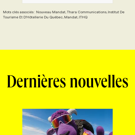
Mots clés associés : Nouveau Mandat, Thara Communications, Institut De
Tourisme Et D'Hôtellerie Du Québec, Mandat, ITHQ
Dernières nouvelles