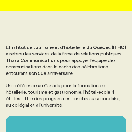
MARKETING ET COMMUNICATION
NOUVEAUX MANDATS
AFFICHEZ UN POSTE / TARIFS
CANDIDAT
BULLETIN RECRUTEMENT
NOS CONFÉRENCES
FORMATIONS
WEB & MÉDIAS SOCIAUX
VOIR LES OFFRES
AFFAIRES DE L'INDUSTRIE
CONSULTER LA CVTHÈQUE
INFOLETTRE PUBLICITÉ
FAQ
NOS FORMATIONS EN LIGNE
CHASSE DE TÊTE
L’Institut de tourisme et d’hôtellerie du Québec (ITHQ)
MARKETING DURABLE
PROFIL CANDIDAT
INITIATIVES NUMÉRIQUES
PROFIL ENTREPRISE
ANNONCEZ AVEC NOUS
ANNONCEZ AVEC NOUS
NOS PARCOURS DE FORMATIONS
SERVICE DE CHASSE DE TÊTE
a retenu les services de la firme de relations publiques
Thara Communications
pour appuyer l’équipe des
communications dans le cadre des célébrations
GEO/SEO
PRIX ET DISTINCTIONS
FAQ
FORMATIONS PERSONNALISÉES
NOS TARIFS
entourant son 50e anniversaire.
Une référence au Canada pour la formation en
ÉVÉNEMENTIEL
TENDANCES
ANNONCEZ AVEC NOUS
NOS FORMATEUR‧RICES
NOS EXPERTISES
hôtellerie, tourisme et gastronomie, l’hôtel-école 4
étoiles offre des programmes enrichis au secondaire,
au collégial et à l’université.
NOS AUTEUR‧RICES
POURQUOI CHOISIR NOS FORMATIONS
FAQ
NOS TARIFS
ANNONCEZ AVEC NOUS