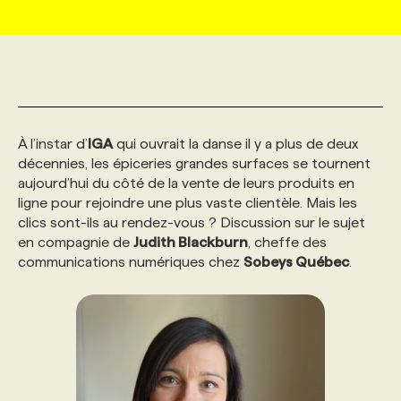
MARKETING ET COMMUNICATION
NOUVEAUX MANDATS
AFFICHEZ UN POSTE / TARIFS
CANDIDAT
BULLETIN RECRUTEMENT
NOS CONFÉRENCES
FORMATIONS
WEB & MÉDIAS SOCIAUX
VOIR LES OFFRES
AFFAIRES DE L'INDUSTRIE
CONSULTER LA CVTHÈQUE
INFOLETTRE PUBLICITÉ
FAQ
NOS FORMATIONS EN LIGNE
CHASSE DE TÊTE
À l’instar d’
IGA
qui ouvrait la danse il y a plus de deux
MARKETING DURABLE
PROFIL CANDIDAT
INITIATIVES NUMÉRIQUES
PROFIL ENTREPRISE
ANNONCEZ AVEC NOUS
ANNONCEZ AVEC NOUS
NOS PARCOURS DE FORMATIONS
SERVICE DE CHASSE DE TÊTE
décennies, les épiceries grandes surfaces se tournent
aujourd’hui du côté de la vente de leurs produits en
ligne pour rejoindre une plus vaste clientèle. Mais les
GEO/SEO
PRIX ET DISTINCTIONS
FAQ
FORMATIONS PERSONNALISÉES
NOS TARIFS
clics sont-ils au rendez-vous ? Discussion sur le sujet
en compagnie de
Judith Blackburn
, cheffe des
communications numériques chez
Sobeys Québec
.
ÉVÉNEMENTIEL
TENDANCES
ANNONCEZ AVEC NOUS
NOS FORMATEUR‧RICES
NOS EXPERTISES
NOS AUTEUR‧RICES
POURQUOI CHOISIR NOS FORMATIONS
FAQ
NOS TARIFS
ANNONCEZ AVEC NOUS