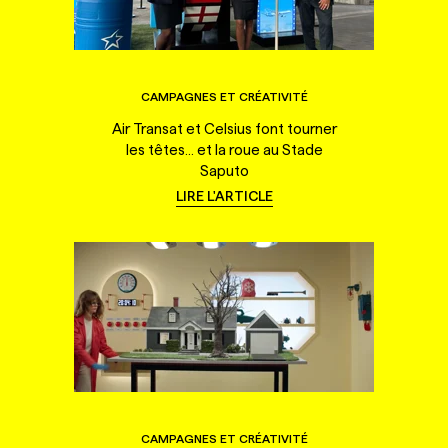
CAMPAGNES ET CRÉATIVITÉ
Air Transat et Celsius font tourner
les têtes... et la roue au Stade
Saputo
LIRE L'ARTICLE
CAMPAGNES ET CRÉATIVITÉ