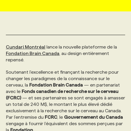
MARKETING ET COMMUNICATION
NOUVEAUX MANDATS
AFFICHEZ UN POSTE / TARIFS
CANDIDAT
BULLETIN RECRUTEMENT
NOS CONFÉRENCES
FORMATIONS
WEB & MÉDIAS SOCIAUX
VOIR LES OFFRES
AFFAIRES DE L'INDUSTRIE
CONSULTER LA CVTHÈQUE
INFOLETTRE PUBLICITÉ
FAQ
NOS FORMATIONS EN LIGNE
CHASSE DE TÊTE
Cundari Montréal
lance la nouvelle plateforme de la
MARKETING DURABLE
PROFIL CANDIDAT
INITIATIVES NUMÉRIQUES
PROFIL ENTREPRISE
ANNONCEZ AVEC NOUS
ANNONCEZ AVEC NOUS
NOS PARCOURS DE FORMATIONS
SERVICE DE CHASSE DE TÊTE
Fondation Brain Canada
, au design entièrement
repensé.
GEO/SEO
PRIX ET DISTINCTIONS
FAQ
FORMATIONS PERSONNALISÉES
NOS TARIFS
Soutenant l’excellence et finançant la recherche pour
changer les paradigmes de la connaissance sur le
cerveau, la
Fondation Brain Canada
— en partenariat
ÉVÉNEMENTIEL
TENDANCES
ANNONCEZ AVEC NOUS
NOS FORMATEUR‧RICES
NOS EXPERTISES
avec le
Fonds canadien de recherche sur le cerveau
(FCRC)
— et ses partenaires se sont engagés à amasser
un total de 240 M$, le montant le plus élevé dédié
NOS AUTEUR‧RICES
POURQUOI CHOISIR NOS FORMATIONS
FAQ
exclusivement à la recherche sur le cerveau au Canada.
Par l’entremise du
FCRC
, le
Gouvernement du Canada
s’engage à fournir l’équivalent des sommes perçues par
NOS TARIFS
ANNONCEZ AVEC NOUS
la
Fondation
.