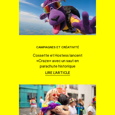
CAMPAGNES ET CRÉATIVITÉ
Cossette et Hostess lancent
«Craze» avec un saut en
parachute historique
LIRE L'ARTICLE