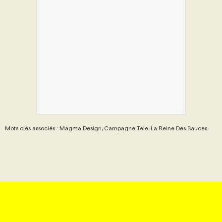
PROGRAMMES DE SUBVENTIONS
FAQ
ANNONCEZ AVEC NOUS
Mots clés associés : Magma Design, Campagne Tele, La Reine Des Sauces