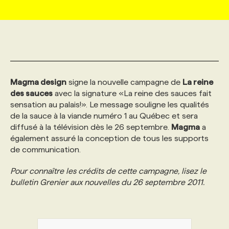
MARKETING ET COMMUNICATION
NOUVEAUX MANDATS
AFFICHEZ UN POSTE / TARIFS
CANDIDAT
BULLETIN RECRUTEMENT
NOS CONFÉRENCES
FORMATIONS
WEB & MÉDIAS SOCIAUX
VOIR LES OFFRES
AFFAIRES DE L'INDUSTRIE
CONSULTER LA CVTHÈQUE
INFOLETTRE PUBLICITÉ
FAQ
NOS FORMATIONS EN LIGNE
CHASSE DE TÊTE
Magma design
signe la nouvelle campagne de
La reine
MARKETING DURABLE
PROFIL CANDIDAT
INITIATIVES NUMÉRIQUES
PROFIL ENTREPRISE
ANNONCEZ AVEC NOUS
ANNONCEZ AVEC NOUS
NOS PARCOURS DE FORMATIONS
SERVICE DE CHASSE DE TÊTE
des sauces
avec la signature «La reine des sauces fait
sensation au palais!». Le message souligne les qualités
de la sauce à la viande numéro 1 au Québec et sera
GEO/SEO
PRIX ET DISTINCTIONS
FAQ
FORMATIONS PERSONNALISÉES
NOS TARIFS
diffusé à la télévision dès le 26 septembre.
Magma
a
également assuré la conception de tous les supports
de communication.
ÉVÉNEMENTIEL
TENDANCES
ANNONCEZ AVEC NOUS
NOS FORMATEUR‧RICES
NOS EXPERTISES
Pour connaître les crédits de cette campagne, lisez le
bulletin Grenier aux nouvelles du 26 septembre 2011.
NOS AUTEUR‧RICES
POURQUOI CHOISIR NOS FORMATIONS
FAQ
NOS TARIFS
ANNONCEZ AVEC NOUS