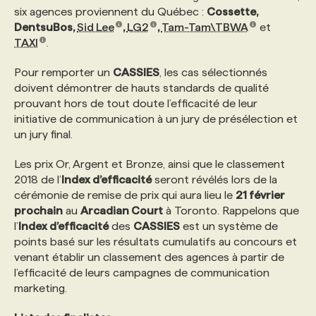
six agences proviennent du Québec :
Cossette,
DentsuBos,
Sid Lee
,
LG2
,
Tam-Tam\TBWA
et
PROGRAMMES DE SUBVENTIONS
TAXI
.
Pour remporter un
CASSIES
, les cas sélectionnés
FAQ
doivent démontrer de hauts standards de qualité
prouvant hors de tout doute l’efficacité de leur
initiative de communication à un jury de présélection et
ANNONCEZ AVEC NOUS
un jury final.
Les prix Or, Argent et Bronze, ainsi que le classement
2018 de l’
Index d’efficacité
seront révélés lors de la
cérémonie de remise de prix qui aura lieu le
21 février
prochain
au
Arcadian Court
à Toronto. Rappelons que
l’
Index d’efficacité
des
CASSIES
est un système de
points basé sur les résultats cumulatifs au concours et
venant établir un classement des agences à partir de
l’efficacité de leurs campagnes de communication
marketing.