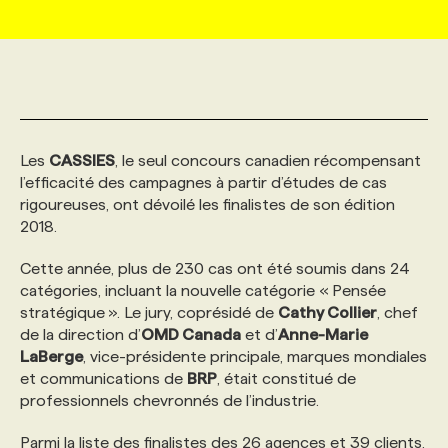
MARKETING ET COMMUNICATION
NOUVEAUX MANDATS
AFFICHEZ UN POSTE / TARIFS
CANDIDAT
BULLETIN RECRUTEMENT
NOS CONFÉRENCES
FORMATIONS
WEB & MÉDIAS SOCIAUX
VOIR LES OFFRES
AFFAIRES DE L'INDUSTRIE
CONSULTER LA CVTHÈQUE
INFOLETTRE PUBLICITÉ
FAQ
NOS FORMATIONS EN LIGNE
CHASSE DE TÊTE
Les
CASSIES
, le seul concours canadien récompensant
MARKETING DURABLE
PROFIL CANDIDAT
INITIATIVES NUMÉRIQUES
PROFIL ENTREPRISE
ANNONCEZ AVEC NOUS
ANNONCEZ AVEC NOUS
NOS PARCOURS DE FORMATIONS
SERVICE DE CHASSE DE TÊTE
l’efficacité des campagnes à partir d’études de cas
rigoureuses, ont dévoilé les finalistes de son édition
2018.
GEO/SEO
PRIX ET DISTINCTIONS
FAQ
FORMATIONS PERSONNALISÉES
NOS TARIFS
Cette année, plus de 230 cas ont été soumis dans 24
catégories, incluant la nouvelle catégorie « Pensée
ÉVÉNEMENTIEL
TENDANCES
ANNONCEZ AVEC NOUS
NOS FORMATEUR‧RICES
NOS EXPERTISES
stratégique ». Le jury, coprésidé de
Cathy Collier
, chef
de la direction d’
OMD Canada
et d’
Anne-Marie
LaBerge
, vice-présidente principale, marques mondiales
NOS AUTEUR‧RICES
POURQUOI CHOISIR NOS FORMATIONS
FAQ
et communications de
BRP
, était constitué de
professionnels chevronnés de l’industrie.
NOS TARIFS
ANNONCEZ AVEC NOUS
Parmi la liste des finalistes des 26 agences et 39 clients,