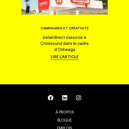
CAMPAGNES ET CRÉATIVITÉ
belairdirect s'associe à
Croissound dans le cadre
d'Osheaga
LIRE L'ARTICLE
À PROPOS
BLOGUE
EMPLOIS