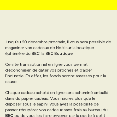
MARKETING ET COMMUNICATION
NOUVEAUX MANDATS
AFFICHEZ UN POSTE / TARIFS
CANDIDAT
BULLETIN RECRUTEMENT
NOS CONFÉRENCES
FORMATIONS
WEB & MÉDIAS SOCIAUX
VOIR LES OFFRES
AFFAIRES DE L'INDUSTRIE
CONSULTER LA CVTHÈQUE
INFOLETTRE PUBLICITÉ
FAQ
NOS FORMATIONS EN LIGNE
CHASSE DE TÊTE
Jusqu’au 20 décembre prochain, il vous sera possible de
MARKETING DURABLE
PROFIL CANDIDAT
INITIATIVES NUMÉRIQUES
PROFIL ENTREPRISE
ANNONCEZ AVEC NOUS
ANNONCEZ AVEC NOUS
NOS PARCOURS DE FORMATIONS
SERVICE DE CHASSE DE TÊTE
magasiner vos cadeaux de Noël sur la boutique
éphémère du
BEC
, la
BEC Boutique
.
GEO/SEO
PRIX ET DISTINCTIONS
FAQ
FORMATIONS PERSONNALISÉES
NOS TARIFS
Ce site transactionnel en ligne vous permet
d’économiser, de gâter vos proches et d’aider
l’industrie. En effet, les fonds seront amassés pour la
ÉVÉNEMENTIEL
TENDANCES
ANNONCEZ AVEC NOUS
NOS FORMATEUR‧RICES
NOS EXPERTISES
cause.
Chaque cadeau acheté en ligne sera acheminé emballé
NOS AUTEUR‧RICES
POURQUOI CHOISIR NOS FORMATIONS
FAQ
dans du papier cadeau. Vous n’aurez plus qu’à le
déposer sous le sapin ! Vous avez la possibilité de
passer récupérer vos cadeaux sans frais au bureau du
NOS TARIFS
ANNONCEZ AVEC NOUS
BEC
ou de vous les faire envoyer par la poste à petit