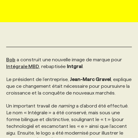
MARKETING ET COMMUNICATION
NOUVEAUX MANDATS
AFFICHEZ UN POSTE / TARIFS
CANDIDAT
BULLETIN RECRUTEMENT
NOS CONFÉRENCES
FORMATIONS
WEB & MÉDIAS SOCIAUX
VOIR LES OFFRES
AFFAIRES DE L'INDUSTRIE
CONSULTER LA CVTHÈQUE
INFOLETTRE PUBLICITÉ
FAQ
NOS FORMATIONS EN LIGNE
CHASSE DE TÊTE
MARKETING DURABLE
PROFIL CANDIDAT
INITIATIVES NUMÉRIQUES
PROFIL ENTREPRISE
ANNONCEZ AVEC NOUS
ANNONCEZ AVEC NOUS
NOS PARCOURS DE FORMATIONS
SERVICE DE CHASSE DE TÊTE
Bob
a construit une nouvelle image de marque pour
Intégrale MBD
, rebaptisée
Intgral
.
GEO/SEO
PRIX ET DISTINCTIONS
FAQ
FORMATIONS PERSONNALISÉES
NOS TARIFS
Le président de l’entreprise,
Jean-Marc Gravel
, explique
que ce changement était nécessaire pour poursuivre la
croissance et la conquête de nouveaux marchés.
ÉVÉNEMENTIEL
TENDANCES
ANNONCEZ AVEC NOUS
NOS FORMATEUR‧RICES
NOS EXPERTISES
Un important travail de
naming
a d’abord été effectué.
Le nom « Intégrale » a été conservé, mais sous une
NOS AUTEUR‧RICES
POURQUOI CHOISIR NOS FORMATIONS
FAQ
forme bilingue et distinctive, soulignant le « t » (pour
technologie) et escamotant les « e » ainsi que l’accent
aigu. Ensuite, le logo a été modernisé pour illustrer le
NOS TARIFS
ANNONCEZ AVEC NOUS