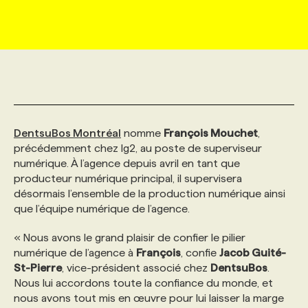
MARKETING ET COMMUNICATION
NOUVEAUX MANDATS
AFFICHEZ UN POSTE / TARIFS
CANDIDAT
BULLETIN RECRUTEMENT
NOS CONFÉRENCES
FORMATIONS
WEB & MÉDIAS SOCIAUX
VOIR LES OFFRES
AFFAIRES DE L'INDUSTRIE
CONSULTER LA CVTHÈQUE
INFOLETTRE PUBLICITÉ
FAQ
NOS FORMATIONS EN LIGNE
CHASSE DE TÊTE
MARKETING DURABLE
PROFIL CANDIDAT
INITIATIVES NUMÉRIQUES
PROFIL ENTREPRISE
ANNONCEZ AVEC NOUS
ANNONCEZ AVEC NOUS
NOS PARCOURS DE FORMATIONS
SERVICE DE CHASSE DE TÊTE
DentsuBos Montréal
nomme
François Mouchet
,
précédemment chez lg2, au poste de superviseur
numérique. À l’agence depuis avril en tant que
GEO/SEO
PRIX ET DISTINCTIONS
FAQ
FORMATIONS PERSONNALISÉES
NOS TARIFS
producteur numérique principal, il supervisera
désormais l’ensemble de la production numérique ainsi
que l’équipe numérique de l’agence.
ÉVÉNEMENTIEL
TENDANCES
ANNONCEZ AVEC NOUS
NOS FORMATEUR‧RICES
NOS EXPERTISES
« Nous avons le grand plaisir de confier le pilier
numérique de l’agence à
NOS AUTEUR‧RICES
François
, confie
Jacob Guité-
POURQUOI CHOISIR NOS FORMATIONS
FAQ
St-Pierre
, vice-président associé chez
DentsuBos
.
Nous lui accordons toute la confiance du monde, et
NOS TARIFS
ANNONCEZ AVEC NOUS
nous avons tout mis en œuvre pour lui laisser la marge