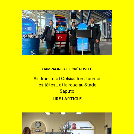
CAMPAGNES ET CRÉATIVITÉ
Air Transat et Celsius font tourner
les têtes... et la roue au Stade
Saputo
LIRE L'ARTICLE