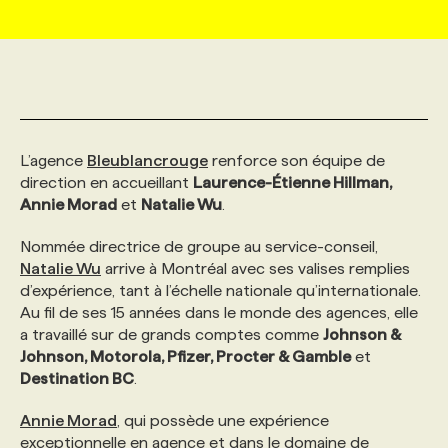
MARKETING ET COMMUNICATION
NOUVEAUX MANDATS
AFFICHEZ UN POSTE / TARIFS
CANDIDAT
BULLETIN RECRUTEMENT
NOS CONFÉRENCES
FORMATIONS
WEB & MÉDIAS SOCIAUX
VOIR LES OFFRES
AFFAIRES DE L'INDUSTRIE
CONSULTER LA CVTHÈQUE
INFOLETTRE PUBLICITÉ
FAQ
NOS FORMATIONS EN LIGNE
CHASSE DE TÊTE
L’agence
Bleublancrouge
renforce son équipe de
MARKETING DURABLE
PROFIL CANDIDAT
INITIATIVES NUMÉRIQUES
PROFIL ENTREPRISE
ANNONCEZ AVEC NOUS
ANNONCEZ AVEC NOUS
NOS PARCOURS DE FORMATIONS
SERVICE DE CHASSE DE TÊTE
direction en accueillant
Laurence-Étienne Hillman,
Annie Morad
et
Natalie Wu
.
GEO/SEO
PRIX ET DISTINCTIONS
FAQ
FORMATIONS PERSONNALISÉES
NOS TARIFS
Nommée directrice de groupe au service-conseil,
Natalie Wu
arrive à Montréal avec ses valises remplies
d’expérience, tant à l’échelle nationale qu’internationale.
ÉVÉNEMENTIEL
TENDANCES
ANNONCEZ AVEC NOUS
NOS FORMATEUR‧RICES
NOS EXPERTISES
Au fil de ses 15 années dans le monde des agences, elle
a travaillé sur de grands comptes comme
Johnson &
Johnson, Motorola, Pfizer, Procter & Gamble
et
NOS AUTEUR‧RICES
POURQUOI CHOISIR NOS FORMATIONS
FAQ
Destination BC
.
Annie Morad
, qui possède une expérience
NOS TARIFS
ANNONCEZ AVEC NOUS
exceptionnelle en agence et dans le domaine de