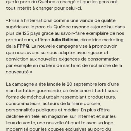
que le porc du Québec a changé et que les gens ont
tout intérêt à changer pour celui-ci.
PROGRAMMES DE SUBVENTIONS
«Prisé à l'international comme une viande de qualité
supérieure, le porc du Québec rayonne aujourd’hui dans
FAQ
plus de 125 pays grâce au savoir-faire exemplaire de nos
producteurs, affirme
Julie Gélinas
, directrice marketing
de la
FPPQ
. La nouvelle campagne vise à promouvoir
ANNONCEZ AVEC NOUS
que nous avons su nous adapter avec rigueur et
conviction aux nouvelles exigences de consommation,
par exemple en matière de santé et de recherche de la
nouveauté.»
La campagne a été lancée le 20 septembre lors d'une
manifestation gourmande, un événement festif sous
forme de méchoui urbain rassemblant producteurs,
consommateurs, acteurs de la filière porcine,
personnalités publiques et médias. En plus d'être
déclinée en télé, en magazine, sur Internet et sur les
lieux de vente, une nouvelle étiquette avec un logo
modernisé pour les coupes exclusives au porc du