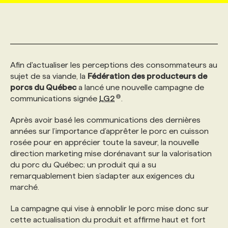
MARKETING ET COMMUNICATION
NOUVEAUX MANDATS
AFFICHEZ UN POSTE / TARIFS
CANDIDAT
BULLETIN RECRUTEMENT
NOS CONFÉRENCES
FORMATIONS
WEB & MÉDIAS SOCIAUX
VOIR LES OFFRES
AFFAIRES DE L'INDUSTRIE
CONSULTER LA CVTHÈQUE
INFOLETTRE PUBLICITÉ
FAQ
NOS FORMATIONS EN LIGNE
CHASSE DE TÊTE
Afin d'actualiser les perceptions des consommateurs au
sujet de sa viande, la
Fédération des producteurs de
porcs du Québec
a lancé une nouvelle campagne de
MARKETING DURABLE
PROFIL CANDIDAT
INITIATIVES NUMÉRIQUES
PROFIL ENTREPRISE
ANNONCEZ AVEC NOUS
ANNONCEZ AVEC NOUS
NOS PARCOURS DE FORMATIONS
SERVICE DE CHASSE DE TÊTE
communications signée
LG2
.
Après avoir basé les communications des dernières
GEO/SEO
PRIX ET DISTINCTIONS
FAQ
FORMATIONS PERSONNALISÉES
NOS TARIFS
années sur l’importance d’apprêter le porc en cuisson
rosée pour en apprécier toute la saveur, la nouvelle
direction marketing mise dorénavant sur la valorisation
ÉVÉNEMENTIEL
TENDANCES
ANNONCEZ AVEC NOUS
NOS FORMATEUR‧RICES
NOS EXPERTISES
du porc du Québec; un produit qui a su
remarquablement bien s’adapter aux exigences du
marché.
NOS AUTEUR‧RICES
POURQUOI CHOISIR NOS FORMATIONS
FAQ
La campagne qui vise à ennoblir le porc mise donc sur
cette actualisation du produit et affirme haut et fort
NOS TARIFS
ANNONCEZ AVEC NOUS