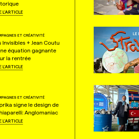
storique
E L'ARTICLE
PAGNES ET CRÉATIVITÉ
s Invisibles + Jean Coutu
une équation gagnante
ur la rentrée
E L'ARTICLE
PAGNES ET CRÉATIVITÉ
prika signe le design de
hiaparelli: Anglomaniac
E L'ARTICLE