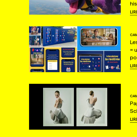
hi
LIR
CAM
Le
= 
po
LIR
CAM
Pa
Sc
LIR