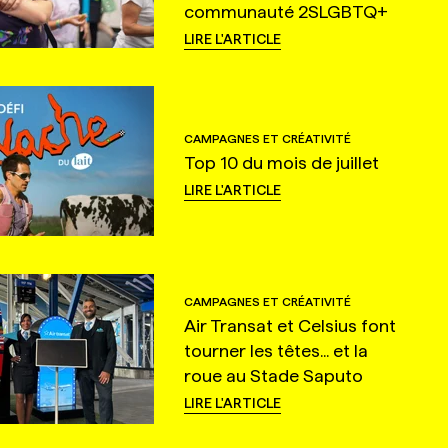
communauté 2SLGBTQ+
LIRE L'ARTICLE
CAMPAGNES ET CRÉATIVITÉ
Top 10 du mois de juillet
LIRE L'ARTICLE
CAMPAGNES ET CRÉATIVITÉ
Air Transat et Celsius font
tourner les têtes... et la
roue au Stade Saputo
LIRE L'ARTICLE