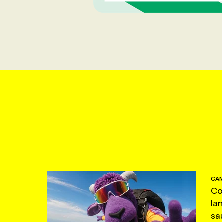
CAM
Co
la
sa