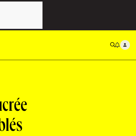
ucrée
blés