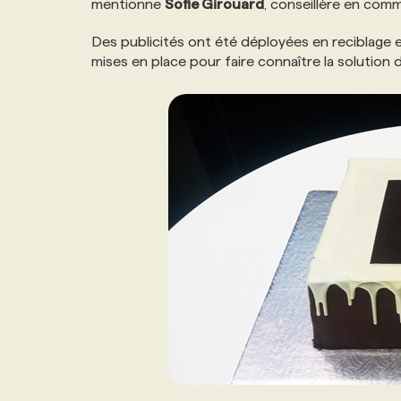
mentionne
Sofie Girouard
, conseillère en com
NOS TARIFS
ANNONCEZ AVEC NOUS
Des publicités ont été déployées en reciblage
mises en place pour faire connaître la solution
PROGRAMMES DE SUBVENTIONS
FAQ
ANNONCEZ AVEC NOUS