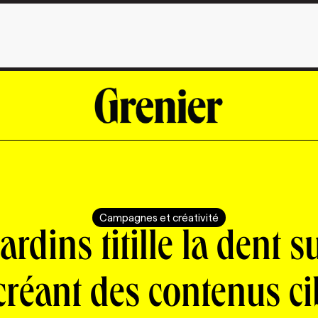
Campagnes et créativité
ardins titille la dent s
créant des contenus ci