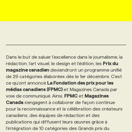
MARKETING ET COMMUNICATION
NOUVEAUX MANDATS
AFFICHEZ UN POSTE / TARIFS
CANDIDAT
BULLETIN RECRUTEMENT
NOS CONFÉRENCES
FORMATIONS
WEB & MÉDIAS SOCIAUX
VOIR LES OFFRES
AFFAIRES DE L'INDUSTRIE
CONSULTER LA CVTHÈQUE
INFOLETTRE PUBLICITÉ
FAQ
NOS FORMATIONS EN LIGNE
CHASSE DE TÊTE
MARKETING DURABLE
PROFIL CANDIDAT
INITIATIVES NUMÉRIQUES
PROFIL ENTREPRISE
ANNONCEZ AVEC NOUS
ANNONCEZ AVEC NOUS
NOS PARCOURS DE FORMATIONS
SERVICE DE CHASSE DE TÊTE
Dans le but de saluer l’excellence dans le journalisme, la
rédaction, l’art visuel, le design et l’édition, les
Prix du
magazine canadien
deviendront un programme unifié
GEO/SEO
PRIX ET DISTINCTIONS
FAQ
FORMATIONS PERSONNALISÉES
NOS TARIFS
de 29 catégories élaborées dès le 1er décembre. C’est
ce qu’ont annoncé
La Fondation des prix pour les
médias canadiens (FPMC)
et Magazines Canada par
ÉVÉNEMENTIEL
TENDANCES
ANNONCEZ AVEC NOUS
NOS FORMATEUR‧RICES
NOS EXPERTISES
voie de communiqué. Ainsi,
FPMC
et
Magazines
Canada
s’engagent à collaborer de façon continue
NOS AUTEUR‧RICES
pour la reconnaissance et la célébration des créateurs
POURQUOI CHOISIR NOS FORMATIONS
FAQ
canadiens, des équipes de rédaction et des
publications qui diffusent leurs œuvres grâce à
NOS TARIFS
ANNONCEZ AVEC NOUS
l’intégration de 10 catégories des Grands prix du