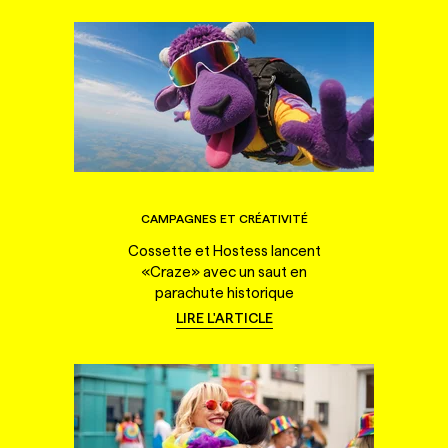
CAMPAGNES ET CRÉATIVITÉ
Cossette et Hostess lancent
«Craze» avec un saut en
parachute historique
LIRE L'ARTICLE