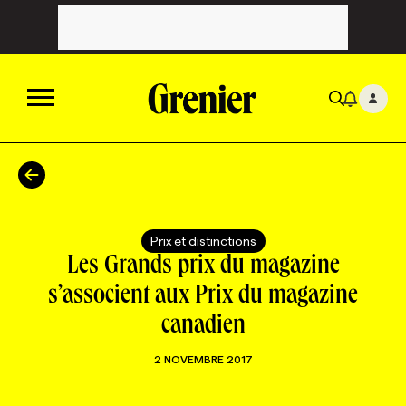
ACTUALITÉS
CATÉGORIES
MAGAZINE
Prix et distinctions
Les Grands prix du magazine
TOUTES LES CATÉGORIES
CHRONIQUES
FORFAITS ABONNEMENT
INFOLETTRES
s’associent aux Prix du magazine
canadien
TOUTES LES CHRONIQUES
CAMPAGNES ET CRÉATIVITÉ
VOIR TOUTES LES PARUTIONS
INFOLETTRE EN BREF
EMPLOIS
2 NOVEMBRE 2017
NOUVEAU!
RESSOURCES HUMAINES
NOMINATIONS
ANNONCEZ AVEC NOUS
BULLETIN FORMATION
EMPLOYEUR
CONFÉRENCES