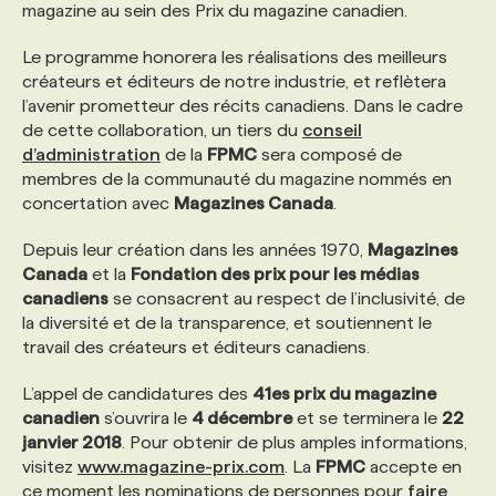
magazine au sein des Prix du magazine canadien.
PROGRAMMES DE SUBVENTIONS
Le programme honorera les réalisations des meilleurs
créateurs et éditeurs de notre industrie, et reflètera
l’avenir prometteur des récits canadiens. Dans le cadre
FAQ
de cette collaboration, un tiers du
conseil
d’administration
de la
FPMC
sera composé de
membres de la communauté du magazine nommés en
ANNONCEZ AVEC NOUS
concertation avec
Magazines Canada
.
Depuis leur création dans les années 1970,
Magazines
Canada
et la
Fondation des prix pour les médias
canadiens
se consacrent au respect de l’inclusivité, de
la diversité et de la transparence, et soutiennent le
travail des créateurs et éditeurs canadiens.
L’appel de candidatures des
41es prix du magazine
canadien
s’ouvrira le
4 décembre
et se terminera le
22
janvier 2018
. Pour obtenir de plus amples informations,
visitez
www.magazine-prix.com
. La
FPMC
accepte en
ce moment les nominations de personnes pour
faire