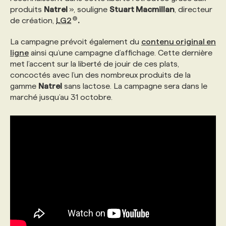
produits
Natrel
», souligne
Stuart Macmillan
, directeur
de création,
LG2
.
PROGRAMMES DE SUBVENTIONS
La campagne prévoit également du
contenu original en
ligne
ainsi qu’une campagne d’affichage. Cette dernière
FAQ
met l’accent sur la liberté de jouir de ces plats,
concoctés avec l’un des nombreux produits de la
gamme
Natrel
sans lactose. La campagne sera dans le
ANNONCEZ AVEC NOUS
marché jusqu’au 31 octobre.