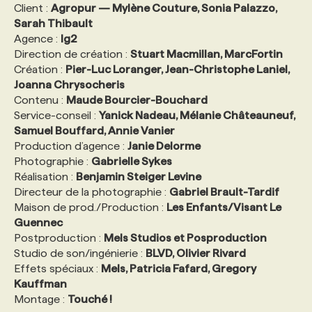
Client :
Agropur — Mylène Couture, Sonia Palazzo,
Sarah Thibault
Agence :
lg2
Direction de création :
Stuart Macmillan, MarcFortin
Création :
Pier-Luc Loranger, Jean-Christophe Laniel,
Joanna Chrysocheris
Contenu :
Maude Bourcier-Bouchard
Service-conseil :
Yanick Nadeau, Mélanie Châteauneuf,
Samuel Bouffard, Annie Vanier
Production d’agence :
Janie Delorme
Photographie :
Gabrielle Sykes
Réalisation :
Benjamin Steiger Levine
Directeur de la photographie :
Gabriel Brault-Tardif
Maison de prod./Production :
Les Enfants/Visant Le
Guennec
Postproduction :
Mels Studios et Posproduction
Studio de son/ingénierie :
BLVD, Olivier Rivard
Effets spéciaux :
Mels, Patricia Fafard, Gregory
Kauffman
Montage :
Touché !