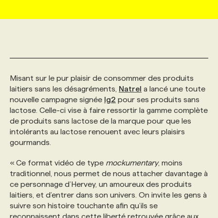
MARKETING ET COMMUNICATION
NOUVEAUX MANDATS
AFFICHEZ UN POSTE / TARIFS
CANDIDAT
BULLETIN RECRUTEMENT
NOS CONFÉRENCES
FORMATIONS
WEB & MÉDIAS SOCIAUX
VOIR LES OFFRES
AFFAIRES DE L'INDUSTRIE
CONSULTER LA CVTHÈQUE
INFOLETTRE PUBLICITÉ
FAQ
NOS FORMATIONS EN LIGNE
CHASSE DE TÊTE
Misant sur le pur plaisir de consommer des produits
MARKETING DURABLE
PROFIL CANDIDAT
INITIATIVES NUMÉRIQUES
PROFIL ENTREPRISE
ANNONCEZ AVEC NOUS
ANNONCEZ AVEC NOUS
NOS PARCOURS DE FORMATIONS
SERVICE DE CHASSE DE TÊTE
laitiers sans les désagréments,
Natrel
a lancé une toute
nouvelle campagne signée
lg2
pour ses produits sans
lactose. Celle-ci vise à faire ressortir la gamme complète
GEO/SEO
PRIX ET DISTINCTIONS
FAQ
FORMATIONS PERSONNALISÉES
NOS TARIFS
de produits sans lactose de la marque pour que les
intolérants au lactose renouent avec leurs plaisirs
gourmands.
ÉVÉNEMENTIEL
TENDANCES
ANNONCEZ AVEC NOUS
NOS FORMATEUR‧RICES
NOS EXPERTISES
« Ce format vidéo de type
mockumentary
, moins
traditionnel, nous permet de nous attacher davantage à
NOS AUTEUR‧RICES
POURQUOI CHOISIR NOS FORMATIONS
FAQ
ce personnage d’Hervey, un amoureux des produits
laitiers, et d’entrer dans son univers. On invite les gens à
suivre son histoire touchante afin qu’ils se
NOS TARIFS
ANNONCEZ AVEC NOUS
reconnaissent dans cette liberté retrouvée grâce aux