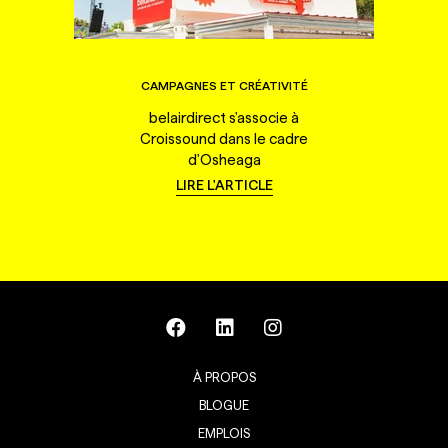
CAMPAGNES ET CRÉATIVITÉ
belairdirect s'associe à
Croissound dans le cadre
d'Osheaga
LIRE L'ARTICLE
À PROPOS
BLOGUE
EMPLOIS