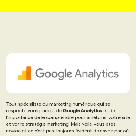
MARKETING ET COMMUNICATION
NOUVEAUX MANDATS
AFFICHEZ UN POSTE / TARIFS
CANDIDAT
BULLETIN RECRUTEMENT
NOS CONFÉRENCES
FORMATIONS
WEB & MÉDIAS SOCIAUX
VOIR LES OFFRES
AFFAIRES DE L'INDUSTRIE
CONSULTER LA CVTHÈQUE
INFOLETTRE PUBLICITÉ
FAQ
NOS FORMATIONS EN LIGNE
CHASSE DE TÊTE
MARKETING DURABLE
PROFIL CANDIDAT
INITIATIVES NUMÉRIQUES
PROFIL ENTREPRISE
ANNONCEZ AVEC NOUS
ANNONCEZ AVEC NOUS
NOS PARCOURS DE FORMATIONS
SERVICE DE CHASSE DE TÊTE
GEO/SEO
PRIX ET DISTINCTIONS
FAQ
FORMATIONS PERSONNALISÉES
NOS TARIFS
ÉVÉNEMENTIEL
TENDANCES
ANNONCEZ AVEC NOUS
NOS FORMATEUR‧RICES
NOS EXPERTISES
Tout spécialiste du marketing numérique qui se
respecte vous parlera de
Google Analytics
et de
NOS AUTEUR‧RICES
POURQUOI CHOISIR NOS FORMATIONS
FAQ
l’importance de le comprendre pour améliorer votre site
et votre stratégie marketing. Mais voilà, vous êtes
novice et ce n’est pas toujours évident de savoir par où
NOS TARIFS
ANNONCEZ AVEC NOUS