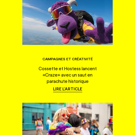
CAMPAGNES ET CRÉATIVITÉ
Cossette et Hostess lancent
«Craze» avec un saut en
parachute historique
LIRE L'ARTICLE