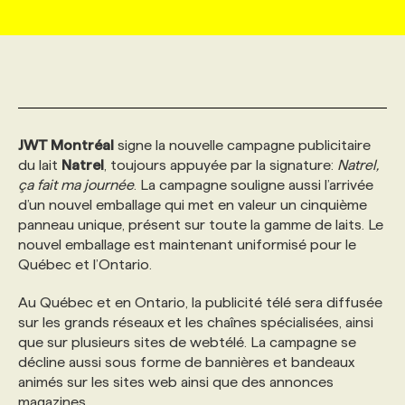
MARKETING ET COMMUNICATION
NOUVEAUX MANDATS
AFFICHEZ UN POSTE / TARIFS
CANDIDAT
BULLETIN RECRUTEMENT
NOS CONFÉRENCES
FORMATIONS
WEB & MÉDIAS SOCIAUX
VOIR LES OFFRES
AFFAIRES DE L'INDUSTRIE
CONSULTER LA CVTHÈQUE
INFOLETTRE PUBLICITÉ
FAQ
NOS FORMATIONS EN LIGNE
CHASSE DE TÊTE
JWT Montréal
signe la nouvelle campagne publicitaire
MARKETING DURABLE
PROFIL CANDIDAT
INITIATIVES NUMÉRIQUES
PROFIL ENTREPRISE
ANNONCEZ AVEC NOUS
ANNONCEZ AVEC NOUS
NOS PARCOURS DE FORMATIONS
SERVICE DE CHASSE DE TÊTE
du lait
Natrel
, toujours appuyée par la signature:
Natrel,
ça fait ma journée
. La campagne souligne aussi l’arrivée
d’un nouvel emballage qui met en valeur un cinquième
GEO/SEO
PRIX ET DISTINCTIONS
FAQ
FORMATIONS PERSONNALISÉES
NOS TARIFS
panneau unique, présent sur toute la gamme de laits. Le
nouvel emballage est maintenant uniformisé pour le
Québec et l’Ontario.
ÉVÉNEMENTIEL
TENDANCES
ANNONCEZ AVEC NOUS
NOS FORMATEUR‧RICES
NOS EXPERTISES
Au Québec et en Ontario, la publicité télé sera diffusée
sur les grands réseaux et les chaînes spécialisées, ainsi
NOS AUTEUR‧RICES
POURQUOI CHOISIR NOS FORMATIONS
FAQ
que sur plusieurs sites de webtélé. La campagne se
décline aussi sous forme de bannières et bandeaux
animés sur les sites web ainsi que des annonces
NOS TARIFS
ANNONCEZ AVEC NOUS
magazines.