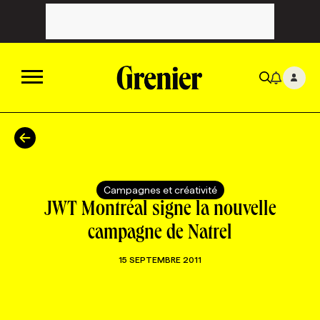
ACTUALITÉS
CATÉGORIES
MAGAZINE
Campagnes et créativité
JWT Montréal signe la nouvelle
TOUTES LES CATÉGORIES
CHRONIQUES
FORFAITS ABONNEMENT
INFOLETTRES
campagne de Natrel
15 SEPTEMBRE 2011
TOUTES LES CHRONIQUES
CAMPAGNES ET CRÉATIVITÉ
VOIR TOUTES LES PARUTIONS
INFOLETTRE EN BREF
EMPLOIS
NOUVEAU!
RESSOURCES HUMAINES
NOMINATIONS
ANNONCEZ AVEC NOUS
BULLETIN FORMATION
EMPLOYEUR
CONFÉRENCES