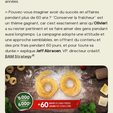
années.
« Pouvez-vous imaginer avoir du succès en affaires
PROGRAMMES DE SUBVENTIONS
pendant plus de 60 ans ? “Conserver la fraîcheur” est
un thème gagnant, car c’est exactement ainsi qu’
Olivieri
FAQ
a su rester pertinent et se faire aimer des gens pendant
aussi longtemps. La campagne adopte une attitude et
une approche semblables, en offrant du contenu et
ANNONCEZ AVEC NOUS
des prix frais pendant 60 jours, et pour toute sa
durée » explique
Jeff Abracen
, VP, directeur créatif,
BAM Strategy
.