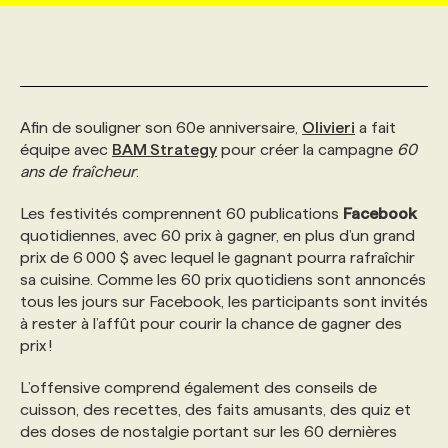
MARKETING ET COMMUNICATION
NOUVEAUX MANDATS
AFFICHEZ UN POSTE / TARIFS
CANDIDAT
BULLETIN RECRUTEMENT
NOS CONFÉRENCES
FORMATIONS
WEB & MÉDIAS SOCIAUX
VOIR LES OFFRES
AFFAIRES DE L'INDUSTRIE
CONSULTER LA CVTHÈQUE
INFOLETTRE PUBLICITÉ
FAQ
NOS FORMATIONS EN LIGNE
CHASSE DE TÊTE
Afin de souligner son 60e anniversaire,
Olivieri
a fait
équipe avec
BAM Strategy
pour créer la campagne
60
ans de fraîcheur
.
MARKETING DURABLE
PROFIL CANDIDAT
INITIATIVES NUMÉRIQUES
PROFIL ENTREPRISE
ANNONCEZ AVEC NOUS
ANNONCEZ AVEC NOUS
NOS PARCOURS DE FORMATIONS
SERVICE DE CHASSE DE TÊTE
Les festivités comprennent 60 publications
Facebook
quotidiennes, avec 60 prix à gagner, en plus d’un grand
GEO/SEO
PRIX ET DISTINCTIONS
FAQ
FORMATIONS PERSONNALISÉES
NOS TARIFS
prix de 6 000 $ avec lequel le gagnant pourra rafraîchir
sa cuisine. Comme les 60 prix quotidiens sont annoncés
tous les jours sur Facebook, les participants sont invités
ÉVÉNEMENTIEL
TENDANCES
ANNONCEZ AVEC NOUS
NOS FORMATEUR‧RICES
NOS EXPERTISES
à rester à l’affût pour courir la chance de gagner des
prix !
NOS AUTEUR‧RICES
POURQUOI CHOISIR NOS FORMATIONS
FAQ
L’offensive comprend également des conseils de
cuisson, des recettes, des faits amusants, des quiz et
des doses de nostalgie portant sur les 60 dernières
NOS TARIFS
ANNONCEZ AVEC NOUS