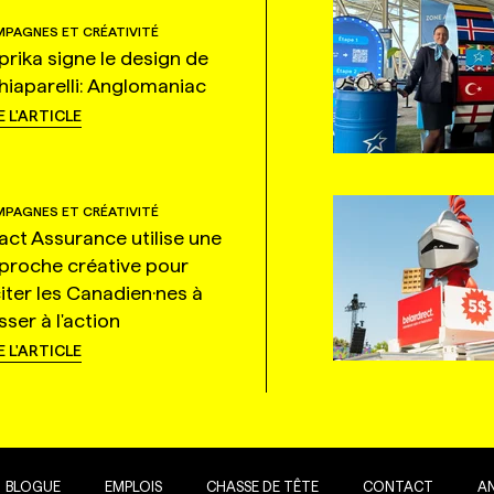
PAGNES ET CRÉATIVITÉ
prika signe le design de
hiaparelli: Anglomaniac
E L'ARTICLE
PAGNES ET CRÉATIVITÉ
tact Assurance utilise une
proche créative pour
citer les Canadien·nes à
ser à l'action
E L'ARTICLE
BLOGUE
EMPLOIS
CHASSE DE TÊTE
CONTACT
A