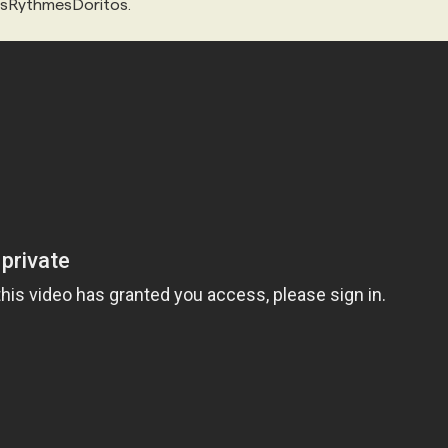
LesRythmesDoritos.