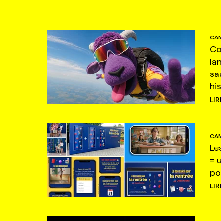
CAM
Co
la
sa
hi
LIR
CAM
Le
= 
po
LIR