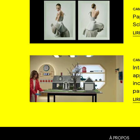
CAM
Pa
Sc
LIR
CAM
In
ap
in
pas
LIR
À PROPOS