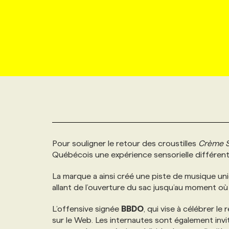
NOUVEAU!
RESSOURCES HUMAINES
NOMINATIONS
ANNONCEZ AVEC NOUS
BULLETIN FORMATION
EMPLOYEUR
CONFÉRENCES
MARKETING ET COMMUNICATION
NOUVEAUX MANDATS
AFFICHEZ UN POSTE / TARIFS
CANDIDAT
BULLETIN RECRUTEMENT
NOS CONFÉRENCES
FORMATIONS
WEB & MÉDIAS SOCIAUX
VOIR LES OFFRES
AFFAIRES DE L'INDUSTRIE
CONSULTER LA CVTHÈQUE
INFOLETTRE PUBLICITÉ
FAQ
NOS FORMATIONS EN LIGNE
CHASSE DE TÊTE
MARKETING DURABLE
PROFIL CANDIDAT
INITIATIVES NUMÉRIQUES
PROFIL ENTREPRISE
ANNONCEZ AVEC NOUS
ANNONCEZ AVEC NOUS
NOS PARCOURS DE FORMATIONS
SERVICE DE CHASSE DE TÊTE
Pour souligner le retour des croustilles
Crème S
GEO/SEO
PRIX ET DISTINCTIONS
FAQ
FORMATIONS PERSONNALISÉES
NOS TARIFS
Québécois une expérience sensorielle différente
ÉVÉNEMENTIEL
La marque a ainsi créé une piste de musique uni
TENDANCES
ANNONCEZ AVEC NOUS
NOS FORMATEUR‧RICES
NOS EXPERTISES
allant de l’ouverture du sac jusqu’au moment où l
NOS AUTEUR‧RICES
L’offensive signée
BBDO
, qui vise à célébrer l
POURQUOI CHOISIR NOS FORMATIONS
FAQ
sur le Web. Les internautes sont également invi