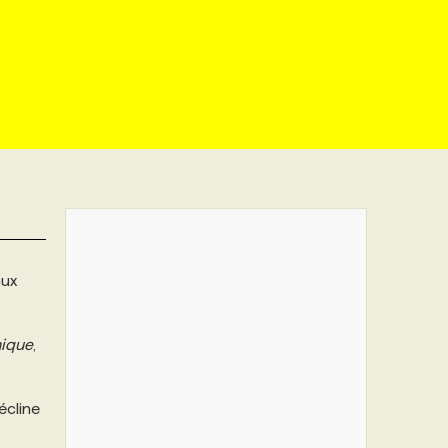
aux
ique
,
écline