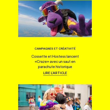
CAMPAGNES ET CRÉATIVITÉ
Cossette et Hostess lancent
«Craze» avec un saut en
parachute historique
LIRE L'ARTICLE