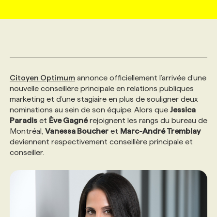
MARKETING ET COMMUNICATION
NOUVEAUX MANDATS
AFFICHEZ UN POSTE / TARIFS
CANDIDAT
BULLETIN RECRUTEMENT
NOS CONFÉRENCES
FORMATIONS
WEB & MÉDIAS SOCIAUX
VOIR LES OFFRES
AFFAIRES DE L'INDUSTRIE
CONSULTER LA CVTHÈQUE
INFOLETTRE PUBLICITÉ
FAQ
NOS FORMATIONS EN LIGNE
CHASSE DE TÊTE
Citoyen Optimum
annonce officiellement l’arrivée d’une
MARKETING DURABLE
PROFIL CANDIDAT
INITIATIVES NUMÉRIQUES
PROFIL ENTREPRISE
ANNONCEZ AVEC NOUS
ANNONCEZ AVEC NOUS
NOS PARCOURS DE FORMATIONS
SERVICE DE CHASSE DE TÊTE
nouvelle conseillère principale en relations publiques
marketing et d’une stagiaire en plus de souligner deux
nominations au sein de son équipe. Alors que
Jessica
GEO/SEO
PRIX ET DISTINCTIONS
FAQ
FORMATIONS PERSONNALISÉES
NOS TARIFS
Paradis
et
Ève Gagné
rejoignent les rangs du bureau de
Montréal,
Vanessa Boucher
et
Marc-André Tremblay
deviennent respectivement conseillère principale et
ÉVÉNEMENTIEL
TENDANCES
ANNONCEZ AVEC NOUS
NOS FORMATEUR‧RICES
NOS EXPERTISES
conseiller.
NOS AUTEUR‧RICES
POURQUOI CHOISIR NOS FORMATIONS
FAQ
NOS TARIFS
ANNONCEZ AVEC NOUS