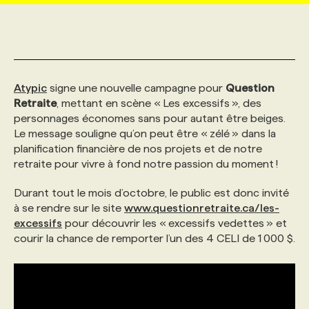
MARKETING ET COMMUNICATION
NOUVEAUX MANDATS
AFFICHEZ UN POSTE / TARIFS
CANDIDAT
BULLETIN RECRUTEMENT
NOS CONFÉRENCES
FORMATIONS
WEB & MÉDIAS SOCIAUX
VOIR LES OFFRES
AFFAIRES DE L'INDUSTRIE
CONSULTER LA CVTHÈQUE
INFOLETTRE PUBLICITÉ
FAQ
NOS FORMATIONS EN LIGNE
CHASSE DE TÊTE
Atypic
signe une nouvelle campagne pour
Question
Retraite
, mettant en scène « Les excessifs », des
personnages économes sans pour autant être beiges.
MARKETING DURABLE
PROFIL CANDIDAT
INITIATIVES NUMÉRIQUES
PROFIL ENTREPRISE
ANNONCEZ AVEC NOUS
ANNONCEZ AVEC NOUS
NOS PARCOURS DE FORMATIONS
SERVICE DE CHASSE DE TÊTE
Le message souligne qu’on peut être « zélé » dans la
planification financière de nos projets et de notre
retraite pour vivre à fond notre passion du moment !
GEO/SEO
PRIX ET DISTINCTIONS
FAQ
FORMATIONS PERSONNALISÉES
NOS TARIFS
Durant tout le mois d’octobre, le public est donc invité
à se rendre sur le site
www.questionretraite.ca/les-
ÉVÉNEMENTIEL
TENDANCES
ANNONCEZ AVEC NOUS
NOS FORMATEUR‧RICES
NOS EXPERTISES
excessifs
pour découvrir les « excessifs vedettes » et
courir la chance de remporter l’un des 4 CELI de 1 000 $.
NOS AUTEUR‧RICES
POURQUOI CHOISIR NOS FORMATIONS
FAQ
NOS TARIFS
ANNONCEZ AVEC NOUS