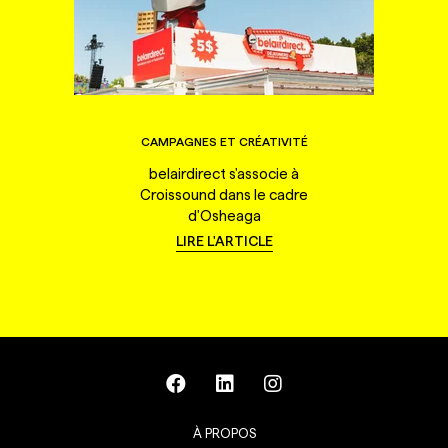
CAMPAGNES ET CRÉATIVITÉ
belairdirect s'associe à
Croissound dans le cadre
d'Osheaga
LIRE L'ARTICLE
À PROPOS