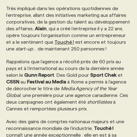
Très impliqué dans les opérations quotidiennes de
PROGRAMMES DE SUBVENTIONS
l’entreprise, allant des initiatives marketing aux affaires
corporatives, de la gestion du talent au développement
des affaires,
Alain
, qui a créé l’entreprise il y a 22 ans,
FAQ
opère toujours l’organisation comme un entrepreneur
et a le sentiment que
Touché !
est encore et toujours
une
start-up
… de maintenant 250 personnes !
ANNONCEZ AVEC NOUS
Rappelons que l’agence a récolté près de 60 prix au
pays et à l’international au cours de la dernière année
selon le
Gunn Report
. Des Gold pour
Sport Chek
et
CSSN
au
Festival au Media
à Rome a permis à l’agence
de décrocher le titre de
Media Agency of the Year
Global
, une première pour une agence canadienne. Ces
deux campagnes ont également été
shortlistées
à
Cannes et remportées plusieurs prix.
Avec des gains de comptes nationaux majeurs et une
reconnaissance mondiale de l’industrie,
Touché !
connaît une année exceptionnelle : elle en est à sa