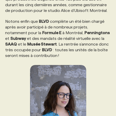
durant les cinq dernières années, comme gestionnaire
de production pour le studio Alice d’Ubisoft Montréal.
PROGRAMMES DE SUBVENTIONS
Notons enfin que
BLVD
complète un été bien chargé
après avoir participé à de nombreux projets,
FAQ
notamment pour la
Formule E
à Montréal,
Penningtons
et
Subway
et des mandats de réalité virtuelle avec la
SAAQ
et le
Musée Stewart
. La rentrée s’annonce donc
ANNONCEZ AVEC NOUS
très occupée pour
BLVD
: toutes les unités de la boîte
seront mises à contribution !