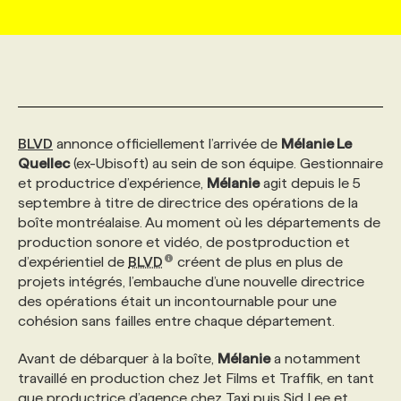
MARKETING ET COMMUNICATION
NOUVEAUX MANDATS
AFFICHEZ UN POSTE / TARIFS
CANDIDAT
BULLETIN RECRUTEMENT
NOS CONFÉRENCES
FORMATIONS
WEB & MÉDIAS SOCIAUX
VOIR LES OFFRES
AFFAIRES DE L'INDUSTRIE
CONSULTER LA CVTHÈQUE
INFOLETTRE PUBLICITÉ
FAQ
NOS FORMATIONS EN LIGNE
CHASSE DE TÊTE
BLVD
annonce officiellement l’arrivée de
Mélanie Le
MARKETING DURABLE
PROFIL CANDIDAT
INITIATIVES NUMÉRIQUES
PROFIL ENTREPRISE
ANNONCEZ AVEC NOUS
ANNONCEZ AVEC NOUS
NOS PARCOURS DE FORMATIONS
SERVICE DE CHASSE DE TÊTE
Quellec
(ex-Ubisoft) au sein de son équipe. Gestionnaire
et productrice d’expérience,
Mélanie
agit depuis le 5
septembre à titre de directrice des opérations de la
GEO/SEO
PRIX ET DISTINCTIONS
FAQ
FORMATIONS PERSONNALISÉES
NOS TARIFS
boîte montréalaise. Au moment où les départements de
production sonore et vidéo, de postproduction et
d’expérientiel de
BLVD
créent de plus en plus de
ÉVÉNEMENTIEL
TENDANCES
ANNONCEZ AVEC NOUS
NOS FORMATEUR‧RICES
NOS EXPERTISES
projets intégrés, l’embauche d’une nouvelle directrice
des opérations était un incontournable pour une
cohésion sans failles entre chaque département.
NOS AUTEUR‧RICES
POURQUOI CHOISIR NOS FORMATIONS
FAQ
Avant de débarquer à la boîte,
Mélanie
a notamment
travaillé en production chez Jet Films et Traffik, en tant
NOS TARIFS
ANNONCEZ AVEC NOUS
que productrice d’agence chez Taxi puis Sid Lee et,