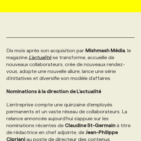
MARKETING ET COMMUNICATION
NOUVEAUX MANDATS
AFFICHEZ UN POSTE / TARIFS
CANDIDAT
BULLETIN RECRUTEMENT
NOS CONFÉRENCES
FORMATIONS
WEB & MÉDIAS SOCIAUX
VOIR LES OFFRES
AFFAIRES DE L'INDUSTRIE
CONSULTER LA CVTHÈQUE
INFOLETTRE PUBLICITÉ
FAQ
NOS FORMATIONS EN LIGNE
CHASSE DE TÊTE
Dix mois après son acquisition par
Mishmash Média
, le
MARKETING DURABLE
PROFIL CANDIDAT
INITIATIVES NUMÉRIQUES
PROFIL ENTREPRISE
ANNONCEZ AVEC NOUS
ANNONCEZ AVEC NOUS
NOS PARCOURS DE FORMATIONS
SERVICE DE CHASSE DE TÊTE
magazine
L’actualité
se transforme, accueille de
nouveaux collaborateurs, crée de nouveaux rendez-
vous, adopte une nouvelle allure, lance une série
GEO/SEO
PRIX ET DISTINCTIONS
FAQ
FORMATIONS PERSONNALISÉES
NOS TARIFS
d’initiatives et diversifie son modèle d’affaires.
Nominations à la direction de L’actualité
ÉVÉNEMENTIEL
TENDANCES
ANNONCEZ AVEC NOUS
NOS FORMATEUR‧RICES
NOS EXPERTISES
L’entreprise compte une quinzaine d’employés
permanents et un vaste réseau de collaborateurs. La
NOS AUTEUR‧RICES
POURQUOI CHOISIR NOS FORMATIONS
FAQ
relance annoncée aujourd’hui s’appuie sur les
nominations récentes de
Claudine St-Germain
à titre
de rédactrice en chef adjointe, de
Jean-Philippe
NOS TARIFS
ANNONCEZ AVEC NOUS
Cipriani
au poste de directeur des contenus