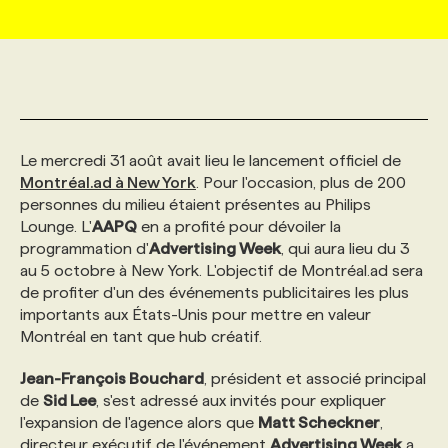
MARKETING ET COMMUNICATION
NOUVEAUX MANDATS
AFFICHEZ UN POSTE / TARIFS
CANDIDAT
BULLETIN RECRUTEMENT
NOS CONFÉRENCES
FORMATIONS
WEB & MÉDIAS SOCIAUX
VOIR LES OFFRES
AFFAIRES DE L'INDUSTRIE
CONSULTER LA CVTHÈQUE
INFOLETTRE PUBLICITÉ
FAQ
NOS FORMATIONS EN LIGNE
CHASSE DE TÊTE
Le mercredi 31 août avait lieu le lancement officiel de
MARKETING DURABLE
PROFIL CANDIDAT
INITIATIVES NUMÉRIQUES
PROFIL ENTREPRISE
ANNONCEZ AVEC NOUS
ANNONCEZ AVEC NOUS
NOS PARCOURS DE FORMATIONS
SERVICE DE CHASSE DE TÊTE
Montréal.ad à New York
. Pour l'occasion, plus de 200
personnes du milieu étaient présentes au Philips
Lounge. L'
AAPQ
en a profité pour dévoiler la
GEO/SEO
PRIX ET DISTINCTIONS
FAQ
FORMATIONS PERSONNALISÉES
NOS TARIFS
programmation d'
Advertising Week
, qui aura lieu du 3
au 5 octobre à New York. L'objectif de Montréal.ad sera
de profiter d'un des événements publicitaires les plus
ÉVÉNEMENTIEL
TENDANCES
ANNONCEZ AVEC NOUS
NOS FORMATEUR‧RICES
NOS EXPERTISES
importants aux États-Unis pour mettre en valeur
Montréal en tant que hub créatif.
NOS AUTEUR‧RICES
POURQUOI CHOISIR NOS FORMATIONS
FAQ
Jean-François Bouchard
, président et associé principal
de
Sid Lee
, s'est adressé aux invités pour expliquer
l'expansion de l'agence alors que
Matt Scheckner
,
NOS TARIFS
ANNONCEZ AVEC NOUS
directeur exécutif de l'événement
Advertising Week
a