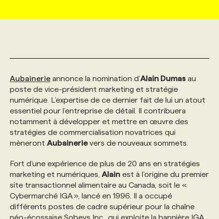
MARKETING ET COMMUNICATION
NOUVEAUX MANDATS
AFFICHEZ UN POSTE / TARIFS
CANDIDAT
BULLETIN RECRUTEMENT
NOS CONFÉRENCES
FORMATIONS
WEB & MÉDIAS SOCIAUX
VOIR LES OFFRES
AFFAIRES DE L'INDUSTRIE
CONSULTER LA CVTHÈQUE
INFOLETTRE PUBLICITÉ
FAQ
NOS FORMATIONS EN LIGNE
CHASSE DE TÊTE
Aubainerie
annonce la nomination d’
Alain Dumas
au
MARKETING DURABLE
PROFIL CANDIDAT
INITIATIVES NUMÉRIQUES
PROFIL ENTREPRISE
ANNONCEZ AVEC NOUS
ANNONCEZ AVEC NOUS
NOS PARCOURS DE FORMATIONS
SERVICE DE CHASSE DE TÊTE
poste de vice-président marketing et stratégie
numérique. L’expertise de ce dernier fait de lui un atout
essentiel pour l’entreprise de détail. Il contribuera
GEO/SEO
PRIX ET DISTINCTIONS
FAQ
FORMATIONS PERSONNALISÉES
NOS TARIFS
notamment à développer et mettre en œuvre des
stratégies de commercialisation novatrices qui
mèneront
Aubainerie
vers de nouveaux sommets.
ÉVÉNEMENTIEL
TENDANCES
ANNONCEZ AVEC NOUS
NOS FORMATEUR‧RICES
NOS EXPERTISES
Fort d’une expérience de plus de 20 ans en stratégies
marketing et numériques,
Alain
est à l’origine du premier
NOS AUTEUR‧RICES
POURQUOI CHOISIR NOS FORMATIONS
FAQ
site transactionnel alimentaire au Canada, soit le «
Cybermarché IGA », lancé en 1996. Il a occupé
différents postes de cadre supérieur pour la chaîne
NOS TARIFS
ANNONCEZ AVEC NOUS
néo-écossaise Sobeys Inc., qui exploite la bannière IGA.