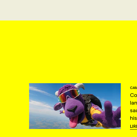
CAM
Co
la
sa
hi
LIR