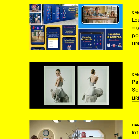
CAM
Le
= 
po
LIR
CAM
Pa
Sc
LIR
CAM
In