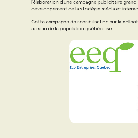
l'élaboration d'une campagne publicitaire grand p
NOS TARIFS
ANNONCEZ AVEC NOUS
développement de la stratégie média et interact
Cette campagne de sensibilisation sur la colle
PROGRAMMES DE SUBVENTIONS
au sein de la population québécoise.
FAQ
ANNONCEZ AVEC NOUS