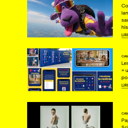
Co
la
sa
hi
LIR
CAM
Le
= 
po
LIR
CAM
Pa
Sc