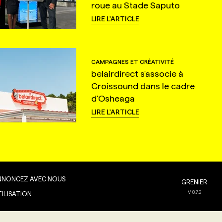
roue au Stade Saputo
LIRE L'ARTICLE
CAMPAGNES ET CRÉATIVITÉ
belairdirect s'associe à
Croissound dans le cadre
d'Osheaga
LIRE L'ARTICLE
NNONCEZ AVEC NOUS
GRENIER
V
8.7.2
TILISATION