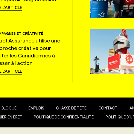
E L'ARTICLE
PAGNES ET CRÉATIVITÉ
tact Assurance utilise une
proche créative pour
citer les Canadien·nes à
ser à l'action
E L'ARTICLE
BLOGUE
EMPLOIS
CHASSE DE TÊTE
CONTACT
A
IER EN BREF
POLITIQUE DE CONFIDENTIALITÉ
POLITIQUE D’U