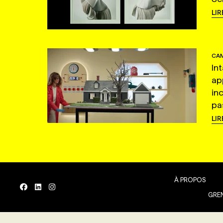
LIR
CAM
In
ap
in
pas
LIR
À PROPOS
GREN