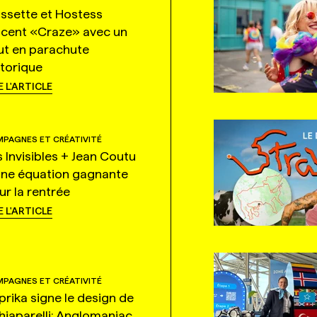
ssette et Hostess
ncent «Craze» avec un
ut en parachute
storique
E L'ARTICLE
PAGNES ET CRÉATIVITÉ
s Invisibles + Jean Coutu
une équation gagnante
ur la rentrée
E L'ARTICLE
PAGNES ET CRÉATIVITÉ
prika signe le design de
hiaparelli: Anglomaniac