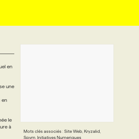
uel en
ose une
i en
née le
ure à
Mots clés associés : Site Web, Kryzalid,
Spvm, Initiatives Numeriques