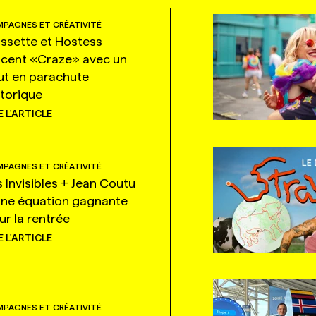
PAGNES ET CRÉATIVITÉ
ssette et Hostess
ncent «Craze» avec un
ut en parachute
storique
E L'ARTICLE
PAGNES ET CRÉATIVITÉ
s Invisibles + Jean Coutu
une équation gagnante
ur la rentrée
E L'ARTICLE
PAGNES ET CRÉATIVITÉ