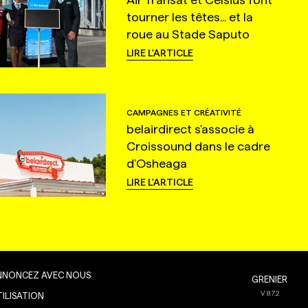
tourner les têtes... et la
roue au Stade Saputo
LIRE L'ARTICLE
CAMPAGNES ET CRÉATIVITÉ
belairdirect s'associe à
Croissound dans le cadre
d'Osheaga
LIRE L'ARTICLE
NNONCEZ AVEC NOUS
GRENIER
V
8.7.2
TILISATION