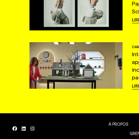
Pa
Sc
LIR
CAM
In
ap
in
pas
LIR
À PROPOS
GREN