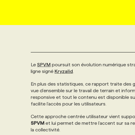
NOUVEAU!
RESSOURCES HUMAINES
NOMINATIONS
ANNONCEZ AVEC NOUS
BULLETIN FORMATION
EMPLOYEUR
CONFÉRENCES
MARKETING ET COMMUNICATION
NOUVEAUX MANDATS
AFFICHEZ UN POSTE / TARIFS
CANDIDAT
BULLETIN RECRUTEMENT
NOS CONFÉRENCES
FORMATIONS
WEB & MÉDIAS SOCIAUX
VOIR LES OFFRES
AFFAIRES DE L'INDUSTRIE
CONSULTER LA CVTHÈQUE
INFOLETTRE PUBLICITÉ
FAQ
NOS FORMATIONS EN LIGNE
CHASSE DE TÊTE
Le
SPVM
poursuit son évolution numérique stra
MARKETING DURABLE
PROFIL CANDIDAT
INITIATIVES NUMÉRIQUES
PROFIL ENTREPRISE
ANNONCEZ AVEC NOUS
ANNONCEZ AVEC NOUS
NOS PARCOURS DE FORMATIONS
SERVICE DE CHASSE DE TÊTE
ligne signé
Kryzalid
.
En plus des statistiques, ce rapport traite des
GEO/SEO
PRIX ET DISTINCTIONS
FAQ
FORMATIONS PERSONNALISÉES
NOS TARIFS
vue d’ensemble sur le travail de terrain et info
responsive et tout le contenu est disponible sur
ÉVÉNEMENTIEL
facilite l’accès pour les utilisateurs.
TENDANCES
ANNONCEZ AVEC NOUS
NOS FORMATEUR‧RICES
NOS EXPERTISES
Cette approche centrée utilisateur vient suppo
NOS AUTEUR‧RICES
SPVM
et lui permet de mettre l’accent sur sa r
POURQUOI CHOISIR NOS FORMATIONS
FAQ
la collectivité.