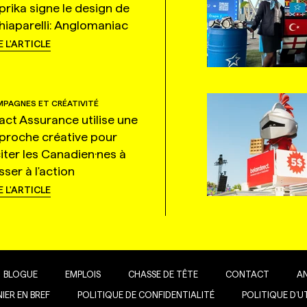
prika signe le design de
hiaparelli: Anglomaniac
E L'ARTICLE
PAGNES ET CRÉATIVITÉ
tact Assurance utilise une
proche créative pour
citer les Canadien·nes à
ser à l'action
E L'ARTICLE
BLOGUE
EMPLOIS
CHASSE DE TÊTE
CONTACT
A
IER EN BREF
POLITIQUE DE CONFIDENTIALITÉ
POLITIQUE D’U