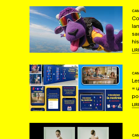
CAM
Co
la
sa
hi
LIR
CAM
Le
= 
po
LIR
CAM