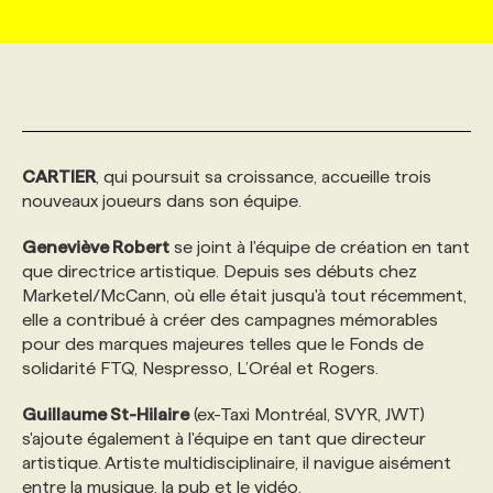
MARKETING ET COMMUNICATION
NOUVEAUX MANDATS
AFFICHEZ UN POSTE / TARIFS
CANDIDAT
BULLETIN RECRUTEMENT
NOS CONFÉRENCES
FORMATIONS
WEB & MÉDIAS SOCIAUX
VOIR LES OFFRES
AFFAIRES DE L'INDUSTRIE
CONSULTER LA CVTHÈQUE
INFOLETTRE PUBLICITÉ
FAQ
NOS FORMATIONS EN LIGNE
CHASSE DE TÊTE
CARTIER
, qui poursuit sa croissance, accueille trois
MARKETING DURABLE
PROFIL CANDIDAT
INITIATIVES NUMÉRIQUES
PROFIL ENTREPRISE
ANNONCEZ AVEC NOUS
ANNONCEZ AVEC NOUS
NOS PARCOURS DE FORMATIONS
SERVICE DE CHASSE DE TÊTE
nouveaux joueurs dans son équipe.
Geneviève Robert
se joint à l'équipe de création en tant
GEO/SEO
PRIX ET DISTINCTIONS
FAQ
FORMATIONS PERSONNALISÉES
NOS TARIFS
que directrice artistique. Depuis ses débuts chez
Marketel/McCann, où elle était jusqu'à tout récemment,
elle a contribué à créer des campagnes mémorables
ÉVÉNEMENTIEL
TENDANCES
ANNONCEZ AVEC NOUS
NOS FORMATEUR‧RICES
NOS EXPERTISES
pour des marques majeures telles que le Fonds de
solidarité FTQ, Nespresso, L’Oréal et Rogers.
NOS AUTEUR‧RICES
POURQUOI CHOISIR NOS FORMATIONS
FAQ
Guillaume St-Hilaire
(ex-Taxi Montréal, SVYR, JWT)
s'ajoute également à l'équipe en tant que directeur
artistique. Artiste multidisciplinaire, il navigue aisément
NOS TARIFS
ANNONCEZ AVEC NOUS
entre la musique, la pub et le vidéo.