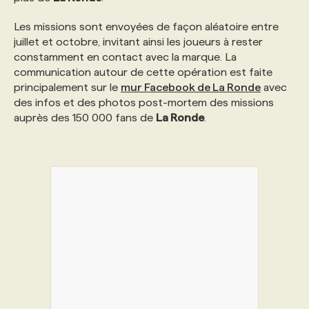
Les missions sont envoyées de façon aléatoire entre
PROGRAMMES DE SUBVENTIONS
juillet et octobre, invitant ainsi les joueurs à rester
constamment en contact avec la marque. La
communication autour de cette opération est faite
FAQ
principalement sur le
mur Facebook de La Ronde
avec
des infos et des photos post-mortem des missions
auprès des 150 000 fans de
La Ronde
.
ANNONCEZ AVEC NOUS