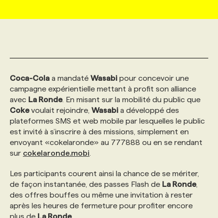
MARKETING ET COMMUNICATION
NOUVEAUX MANDATS
AFFICHEZ UN POSTE / TARIFS
CANDIDAT
BULLETIN RECRUTEMENT
NOS CONFÉRENCES
FORMATIONS
WEB & MÉDIAS SOCIAUX
VOIR LES OFFRES
AFFAIRES DE L'INDUSTRIE
CONSULTER LA CVTHÈQUE
INFOLETTRE PUBLICITÉ
FAQ
NOS FORMATIONS EN LIGNE
CHASSE DE TÊTE
Coca-Cola
a mandaté
Wasabi
pour concevoir une
MARKETING DURABLE
PROFIL CANDIDAT
INITIATIVES NUMÉRIQUES
PROFIL ENTREPRISE
ANNONCEZ AVEC NOUS
ANNONCEZ AVEC NOUS
NOS PARCOURS DE FORMATIONS
SERVICE DE CHASSE DE TÊTE
campagne expérientielle mettant à profit son alliance
avec
La Ronde
. En misant sur la mobilité du public que
Coke
voulait rejoindre,
Wasabi
a développé des
GEO/SEO
PRIX ET DISTINCTIONS
FAQ
FORMATIONS PERSONNALISÉES
NOS TARIFS
plateformes SMS et web mobile par lesquelles le public
est invité à s’inscrire à des missions, simplement en
envoyant «cokelaronde» au 777888 ou en se rendant
ÉVÉNEMENTIEL
TENDANCES
ANNONCEZ AVEC NOUS
NOS FORMATEUR‧RICES
NOS EXPERTISES
sur
cokelaronde.mobi
.
Les participants courent ainsi la chance de se mériter,
NOS AUTEUR‧RICES
POURQUOI CHOISIR NOS FORMATIONS
FAQ
de façon instantanée, des passes Flash de
La Ronde
,
des offres bouffes ou même une invitation à rester
après les heures de fermeture pour profiter encore
NOS TARIFS
ANNONCEZ AVEC NOUS
plus de
La Ronde
.