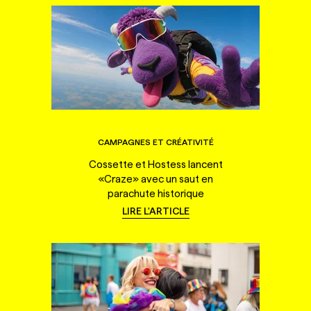
CAMPAGNES ET CRÉATIVITÉ
Cossette et Hostess lancent
«Craze» avec un saut en
parachute historique
LIRE L'ARTICLE