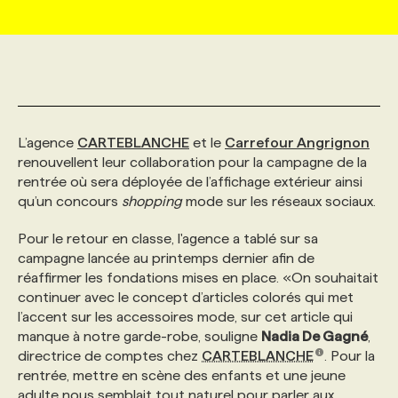
MARKETING ET COMMUNICATION
NOUVEAUX MANDATS
AFFICHEZ UN POSTE / TARIFS
CANDIDAT
BULLETIN RECRUTEMENT
NOS CONFÉRENCES
FORMATIONS
WEB & MÉDIAS SOCIAUX
VOIR LES OFFRES
AFFAIRES DE L'INDUSTRIE
CONSULTER LA CVTHÈQUE
INFOLETTRE PUBLICITÉ
FAQ
NOS FORMATIONS EN LIGNE
CHASSE DE TÊTE
L’agence
CARTEBLANCHE
et le
Carrefour Angrignon
MARKETING DURABLE
PROFIL CANDIDAT
INITIATIVES NUMÉRIQUES
PROFIL ENTREPRISE
ANNONCEZ AVEC NOUS
ANNONCEZ AVEC NOUS
NOS PARCOURS DE FORMATIONS
SERVICE DE CHASSE DE TÊTE
renouvellent leur collaboration pour la campagne de la
rentrée où sera déployée de l’affichage extérieur ainsi
qu’un concours
shopping
mode sur les réseaux sociaux.
GEO/SEO
PRIX ET DISTINCTIONS
FAQ
FORMATIONS PERSONNALISÉES
NOS TARIFS
Pour le retour en classe, l'agence a tablé sur sa
campagne lancée au printemps dernier afin de
ÉVÉNEMENTIEL
TENDANCES
ANNONCEZ AVEC NOUS
NOS FORMATEUR‧RICES
NOS EXPERTISES
réaffirmer les fondations mises en place. «On souhaitait
continuer avec le concept d’articles colorés qui met
l’accent sur les accessoires mode, sur cet article qui
NOS AUTEUR‧RICES
POURQUOI CHOISIR NOS FORMATIONS
FAQ
manque à notre garde-robe, souligne
Nadia De Gagné
,
directrice de comptes chez
CARTEBLANCHE
. Pour la
rentrée, mettre en scène des enfants et une jeune
NOS TARIFS
ANNONCEZ AVEC NOUS
adulte nous semblait tout naturel pour parler aux