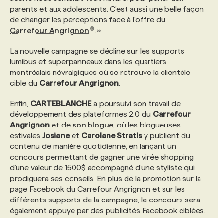
parents et aux adolescents. C’est aussi une belle façon
de changer les perceptions face à l’offre du
PROGRAMMES DE SUBVENTIONS
Carrefour Angrignon
.»
La nouvelle campagne se décline sur les supports
FAQ
lumibus et superpanneaux dans les quartiers
montréalais névralgiques où se retrouve la clientèle
cible du
Carrefour Angrignon
.
ANNONCEZ AVEC NOUS
Enfin,
CARTEBLANCHE
a poursuivi son travail de
développement des plateformes 2.0 du
Carrefour
Angrignon
et de
son blogue
, où les blogueuses
estivales
Josiane
et
Carolane Stratis
y publient du
contenu de manière quotidienne, en lançant un
concours permettant de gagner une virée shopping
d’une valeur de 1500$ accompagné d’une styliste qui
prodiguera ses conseils. En plus de la promotion sur la
page Facebook du Carrefour Angrignon et sur les
différents supports de la campagne, le concours sera
également appuyé par des publicités Facebook ciblées.