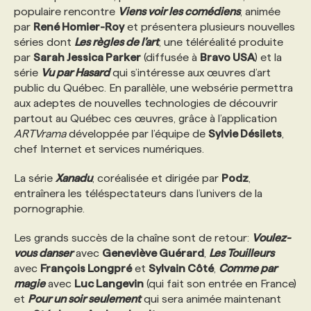
populaire rencontre
Viens voir les comédiens
, animée
par
René Homier-Roy
et présentera plusieurs nouvelles
PROGRAMMES DE SUBVENTIONS
séries dont
Les règles de l’art
, une téléréalité produite
par
Sarah Jessica Parker
(diffusée à
Bravo USA
) et la
série
Vu par Hasard
qui s’intéresse aux œuvres d’art
FAQ
public du Québec. En parallèle, une websérie permettra
aux adeptes de nouvelles technologies de découvrir
partout au Québec ces œuvres, grâce à l’application
ANNONCEZ AVEC NOUS
ARTVrama
développée par l’équipe de
Sylvie Désilets
,
chef Internet et services numériques.
La série
Xanadu
, coréalisée et dirigée par
Podz
,
entraînera les téléspectateurs dans l’univers de la
pornographie.
Les grands succès de la chaîne sont de retour:
Voulez-
vous danser
avec
Geneviève Guérard
,
Les Touilleurs
avec
François Longpré
et
Sylvain Côté
,
Comme par
magie
avec
Luc Langevin
(qui fait son entrée en France)
et
Pour un soir seulement
qui sera animée maintenant