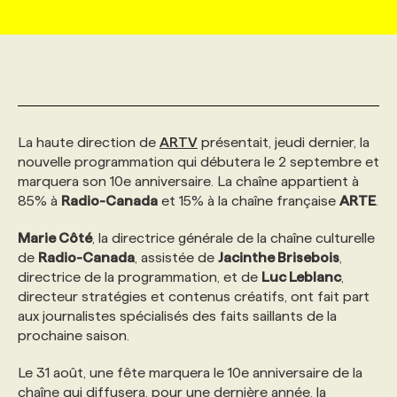
MARKETING ET COMMUNICATION
NOUVEAUX MANDATS
AFFICHEZ UN POSTE / TARIFS
CANDIDAT
BULLETIN RECRUTEMENT
NOS CONFÉRENCES
FORMATIONS
WEB & MÉDIAS SOCIAUX
VOIR LES OFFRES
AFFAIRES DE L'INDUSTRIE
CONSULTER LA CVTHÈQUE
INFOLETTRE PUBLICITÉ
FAQ
NOS FORMATIONS EN LIGNE
CHASSE DE TÊTE
La haute direction de
ARTV
présentait, jeudi dernier, la
MARKETING DURABLE
PROFIL CANDIDAT
INITIATIVES NUMÉRIQUES
PROFIL ENTREPRISE
ANNONCEZ AVEC NOUS
ANNONCEZ AVEC NOUS
NOS PARCOURS DE FORMATIONS
SERVICE DE CHASSE DE TÊTE
nouvelle programmation qui débutera le 2 septembre et
marquera son 10e anniversaire. La chaîne appartient à
85% à
Radio-Canada
et 15% à la chaîne française
ARTE
.
GEO/SEO
PRIX ET DISTINCTIONS
FAQ
FORMATIONS PERSONNALISÉES
NOS TARIFS
Marie Côté
, la directrice générale de la chaîne culturelle
de
Radio-Canada
, assistée de
Jacinthe Brisebois
,
ÉVÉNEMENTIEL
TENDANCES
ANNONCEZ AVEC NOUS
NOS FORMATEUR‧RICES
NOS EXPERTISES
directrice de la programmation, et de
Luc Leblanc
,
directeur stratégies et contenus créatifs, ont fait part
aux journalistes spécialisés des faits saillants de la
NOS AUTEUR‧RICES
POURQUOI CHOISIR NOS FORMATIONS
FAQ
prochaine saison.
Le 31 août, une fête marquera le 10e anniversaire de la
NOS TARIFS
ANNONCEZ AVEC NOUS
chaîne qui diffusera, pour une dernière année, la