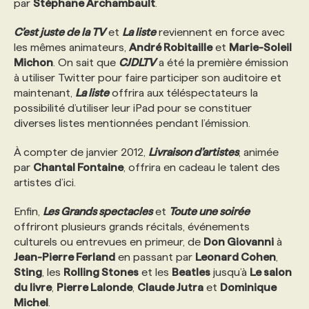
par
Stéphane Archambault
.
C’est juste de la TV
et
La liste
reviennent en force avec
les mêmes animateurs,
André Robitaille
et
Marie-Soleil
Michon
. On sait que
CJDLTV
a été la première émission
à utiliser Twitter pour faire participer son auditoire et
maintenant,
La liste
offrira aux téléspectateurs la
possibilité d’utiliser leur iPad pour se constituer
diverses listes mentionnées pendant l’émission.
À compter de janvier 2012,
Livraison d’artistes
, animée
par
Chantal Fontaine
, offrira en cadeau le talent des
artistes d’ici.
Enfin,
Les Grands spectacles
et
Toute une soirée
offriront plusieurs grands récitals, événements
culturels ou entrevues en primeur, de
Don Giovanni
à
Jean-Pierre Ferland
en passant par
Leonard Cohen
,
Sting
, les
Rolling Stones
et les
Beatles
jusqu’à
Le salon
du livre
,
Pierre Lalonde
,
Claude Jutra
et
Dominique
Michel
.