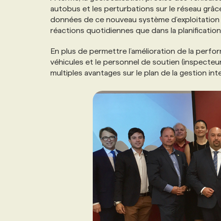
autobus et les perturbations sur le réseau grâc
NOS TARIFS
ANNONCEZ AVEC NOUS
données de ce nouveau système d’exploitation afi
réactions quotidiennes que dans la planification
PROGRAMMES DE SUBVENTIONS
En plus de permettre l’amélioration de la perf
véhicules et le personnel de soutien (inspecteurs,
multiples avantages sur le plan de la gestion int
FAQ
ANNONCEZ AVEC NOUS