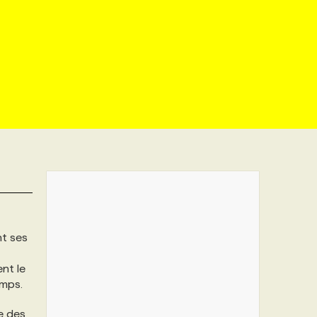
nt ses
nt le
emps.
ge des