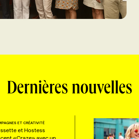
Dernières nouvelles
PAGNES ET CRÉATIVITÉ
ssette et Hostess
ncent «Craze» avec un