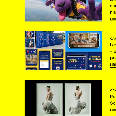
sa
hi
LIR
CAM
Le
= 
po
LIR
CAM
Pa
Sc
LIR