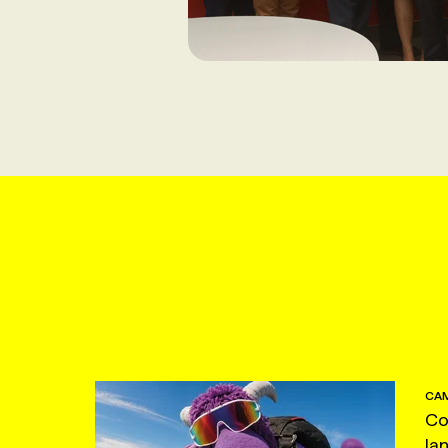
CAM
Co
la