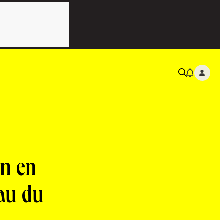
n en
eau du