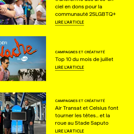
ciel en dons pour la
communauté 2SLGBTQ+
LIRE L'ARTICLE
CAMPAGNES ET CRÉATIVITÉ
Top 10 du mois de juillet
LIRE L'ARTICLE
CAMPAGNES ET CRÉATIVITÉ
Air Transat et Celsius font
tourner les têtes... et la
roue au Stade Saputo
LIRE L'ARTICLE