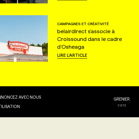
CAMPAGNES ET CRÉATIVITÉ
belairdirect s'associe à
Croissound dans le cadre
d'Osheaga
LIRE L'ARTICLE
NNONCEZ AVEC NOUS
GRENIER
V
8.7.2
TILISATION