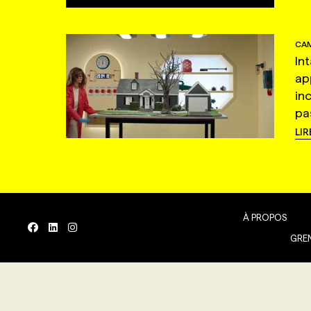
CAM
In
ap
in
pas
LIR
À PROPOS
GREN