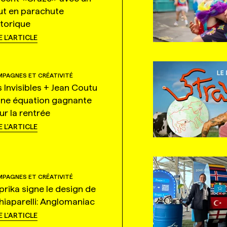
ut en parachute
storique
E L'ARTICLE
PAGNES ET CRÉATIVITÉ
s Invisibles + Jean Coutu
une équation gagnante
ur la rentrée
E L'ARTICLE
PAGNES ET CRÉATIVITÉ
prika signe le design de
hiaparelli: Anglomaniac
E L'ARTICLE