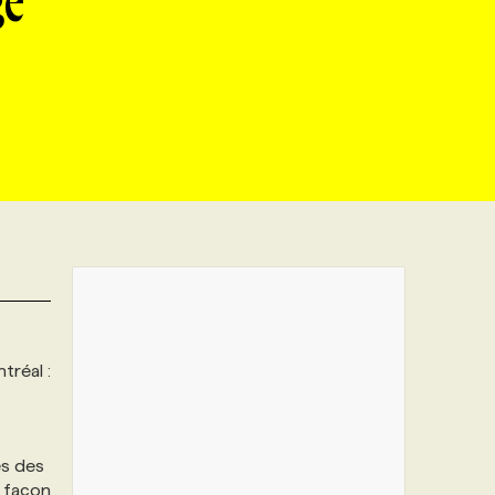
ge
tréal :
es des
e façon