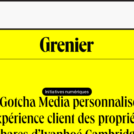
Initiatives numériques
iGotcha Media personnalis
xpérience client des propri