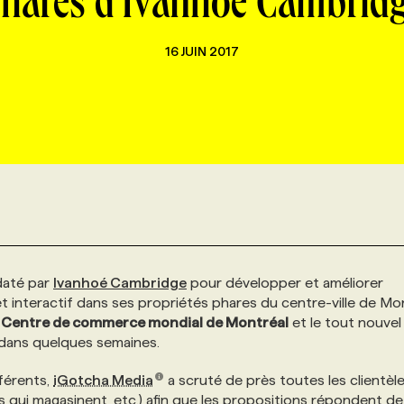
hares d’Ivanhoé Cambrid
16 JUIN 2017
daté par
Ivanhoé Cambridge
pour développer et améliorer
 et interactif dans ses propriétés phares du centre-ville de Mon
e
Centre de commerce mondial de Montréal
et le tout nouvel
s dans quelques semaines.
férents,
iGotcha Media
a scruté de près toutes les clientèl
es qui magasinent, etc.) afin que les propositions répondent d