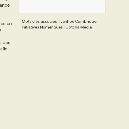
sance
Mots clés associés : Ivanhoé Cambridge,
ves en
Initiatives Numeriques, IGotcha Media
a
s des
afin