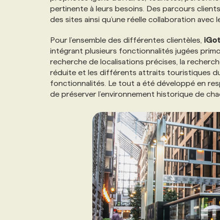
pertinente à leurs besoins. Des parcours client
NOS TARIFS
ANNONCEZ AVEC NOUS
des sites ainsi qu’une réelle collaboration avec
Pour l’ensemble des différentes clientèles,
iGo
PROGRAMMES DE SUBVENTIONS
intégrant plusieurs fonctionnalités jugées primo
recherche de localisations précises, la recherch
réduite et les différents attraits touristique
FAQ
fonctionnalités. Le tout a été développé en res
de préserver l’environnement historique de cha
ANNONCEZ AVEC NOUS