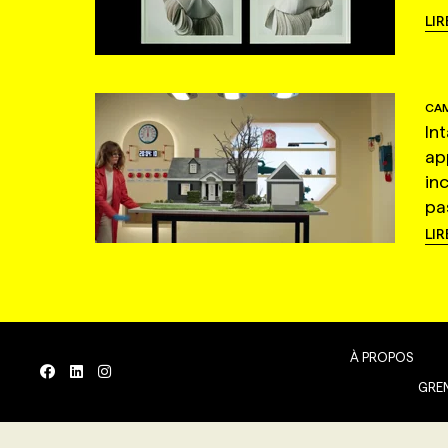
LIR
CAM
In
ap
in
pas
LIR
À PROPOS
GREN