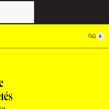
e
étés