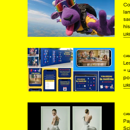
Co
la
sa
hi
LIR
CAM
Le
= 
po
LIR
CAM
Pa
Sc