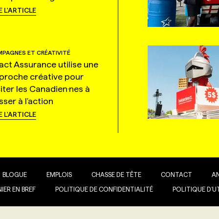
E L'ARTICLE
PAGNES ET CRÉATIVITÉ
tact Assurance utilise une
proche créative pour
citer les Canadien·nes à
ser à l'action
E L'ARTICLE
BLOGUE
EMPLOIS
CHASSE DE TÊTE
CONTACT
A
IER EN BREF
POLITIQUE DE CONFIDENTIALITÉ
POLITIQUE D’U