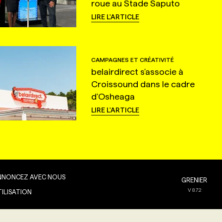
roue au Stade Saputo
LIRE L'ARTICLE
CAMPAGNES ET CRÉATIVITÉ
belairdirect s'associe à
Croissound dans le cadre
d'Osheaga
LIRE L'ARTICLE
NNONCEZ AVEC NOUS
GRENIER
V
8.7.2
TILISATION