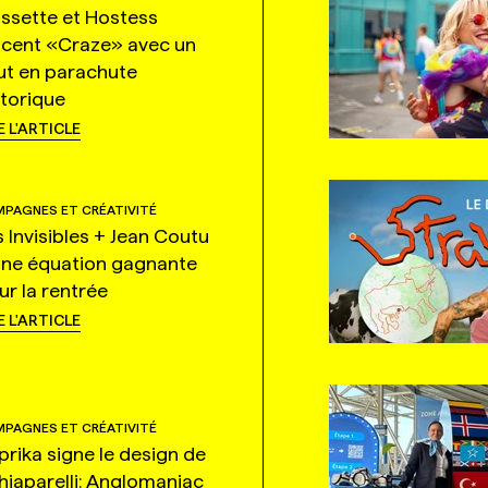
ssette et Hostess
ncent «Craze» avec un
ut en parachute
storique
E L'ARTICLE
PAGNES ET CRÉATIVITÉ
s Invisibles + Jean Coutu
une équation gagnante
ur la rentrée
E L'ARTICLE
PAGNES ET CRÉATIVITÉ
prika signe le design de
hiaparelli: Anglomaniac