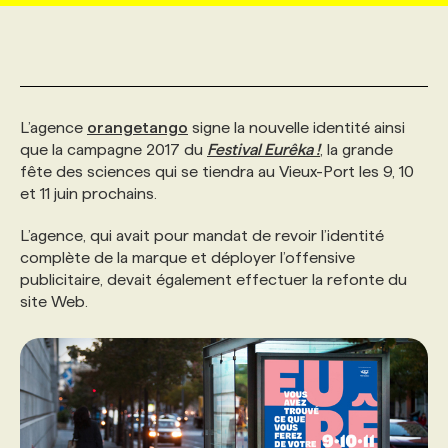
MARKETING ET COMMUNICATION
NOUVEAUX MANDATS
AFFICHEZ UN POSTE / TARIFS
CANDIDAT
BULLETIN RECRUTEMENT
NOS CONFÉRENCES
FORMATIONS
WEB & MÉDIAS SOCIAUX
VOIR LES OFFRES
AFFAIRES DE L'INDUSTRIE
CONSULTER LA CVTHÈQUE
INFOLETTRE PUBLICITÉ
FAQ
NOS FORMATIONS EN LIGNE
CHASSE DE TÊTE
L’agence
orangetango
signe la nouvelle identité ainsi
que la campagne 2017 du
Festival Eurêka !
, la grande
fête des sciences qui se tiendra au Vieux-Port les 9, 10
MARKETING DURABLE
PROFIL CANDIDAT
INITIATIVES NUMÉRIQUES
PROFIL ENTREPRISE
ANNONCEZ AVEC NOUS
ANNONCEZ AVEC NOUS
NOS PARCOURS DE FORMATIONS
SERVICE DE CHASSE DE TÊTE
et 11 juin prochains.
L’agence, qui avait pour mandat de revoir l’identité
GEO/SEO
PRIX ET DISTINCTIONS
FAQ
FORMATIONS PERSONNALISÉES
NOS TARIFS
complète de la marque et déployer l’offensive
publicitaire, devait également effectuer la refonte du
site Web.
ÉVÉNEMENTIEL
TENDANCES
ANNONCEZ AVEC NOUS
NOS FORMATEUR‧RICES
NOS EXPERTISES
NOS AUTEUR‧RICES
POURQUOI CHOISIR NOS FORMATIONS
FAQ
NOS TARIFS
ANNONCEZ AVEC NOUS