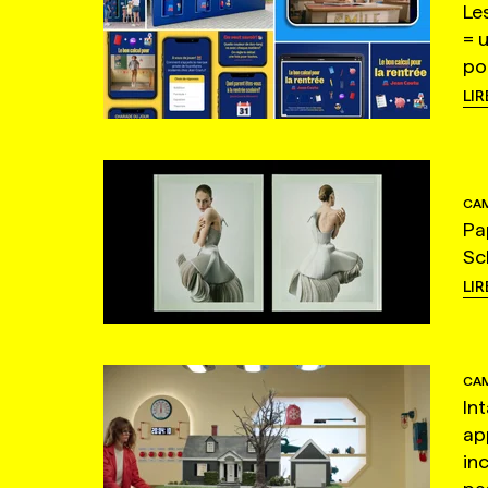
Le
= 
po
LIR
CAM
Pa
Sc
LIR
CAM
In
ap
in