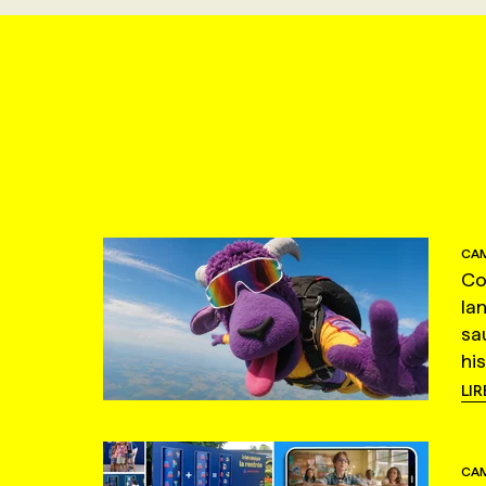
CAM
Co
la
sa
hi
LIR
CAM