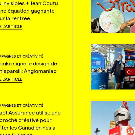
s Invisibles + Jean Coutu
une équation gagnante
ur la rentrée
E L'ARTICLE
PAGNES ET CRÉATIVITÉ
prika signe le design de
hiaparelli: Anglomaniac
E L'ARTICLE
PAGNES ET CRÉATIVITÉ
tact Assurance utilise une
proche créative pour
citer les Canadien·nes à