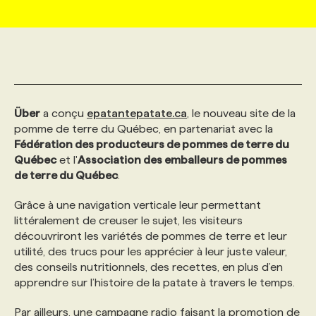
MARKETING ET COMMUNICATION
NOUVEAUX MANDATS
AFFICHEZ UN POSTE / TARIFS
CANDIDAT
BULLETIN RECRUTEMENT
NOS CONFÉRENCES
FORMATIONS
WEB & MÉDIAS SOCIAUX
VOIR LES OFFRES
AFFAIRES DE L'INDUSTRIE
CONSULTER LA CVTHÈQUE
INFOLETTRE PUBLICITÉ
FAQ
NOS FORMATIONS EN LIGNE
CHASSE DE TÊTE
Über
a conçu
epatantepatate.ca
, le nouveau site de la
MARKETING DURABLE
PROFIL CANDIDAT
INITIATIVES NUMÉRIQUES
PROFIL ENTREPRISE
ANNONCEZ AVEC NOUS
ANNONCEZ AVEC NOUS
NOS PARCOURS DE FORMATIONS
SERVICE DE CHASSE DE TÊTE
pomme de terre du Québec, en partenariat avec la
Fédération des producteurs de pommes de terre du
Québec
et l'
Association des emballeurs de pommes
GEO/SEO
PRIX ET DISTINCTIONS
FAQ
FORMATIONS PERSONNALISÉES
NOS TARIFS
de terre du Québec
.
Grâce à une navigation verticale leur permettant
ÉVÉNEMENTIEL
TENDANCES
ANNONCEZ AVEC NOUS
NOS FORMATEUR‧RICES
NOS EXPERTISES
littéralement de creuser le sujet, les visiteurs
découvriront les variétés de pommes de terre et leur
utilité, des trucs pour les apprécier à leur juste valeur,
NOS AUTEUR‧RICES
POURQUOI CHOISIR NOS FORMATIONS
FAQ
des conseils nutritionnels, des recettes, en plus d’en
apprendre sur l’histoire de la patate à travers le temps.
NOS TARIFS
ANNONCEZ AVEC NOUS
Par ailleurs, une campagne radio faisant la promotion de