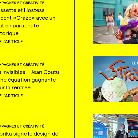
PAGNES ET CRÉATIVITÉ
ssette et Hostess
ncent «Craze» avec un
ut en parachute
storique
E L'ARTICLE
PAGNES ET CRÉATIVITÉ
s Invisibles + Jean Coutu
une équation gagnante
ur la rentrée
E L'ARTICLE
PAGNES ET CRÉATIVITÉ
prika signe le design de