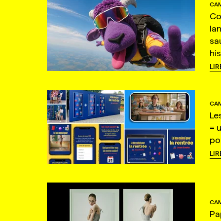
CAM
Co
la
sa
hi
LIR
CAM
Le
= 
po
LIR
CAM
Pa