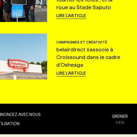
roue au Stade Saputo
LIRE L'ARTICLE
CAMPAGNES ET CRÉATIVITÉ
belairdirect s'associe à
Croissound dans le cadre
d'Osheaga
LIRE L'ARTICLE
NNONCEZ AVEC NOUS
GRENIER
V
8.7.2
TILISATION