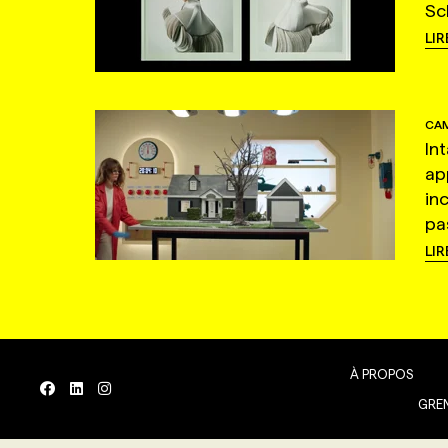
Sc
LIR
CAM
In
ap
in
pas
LIR
À PROPOS
GREN