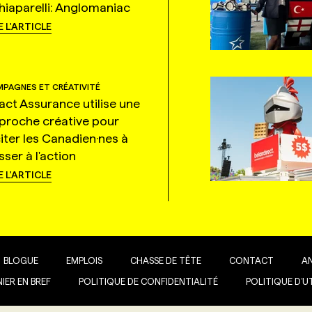
hiaparelli: Anglomaniac
E L'ARTICLE
PAGNES ET CRÉATIVITÉ
tact Assurance utilise une
proche créative pour
citer les Canadien·nes à
ser à l'action
E L'ARTICLE
BLOGUE
EMPLOIS
CHASSE DE TÊTE
CONTACT
A
IER EN BREF
POLITIQUE DE CONFIDENTIALITÉ
POLITIQUE D’U