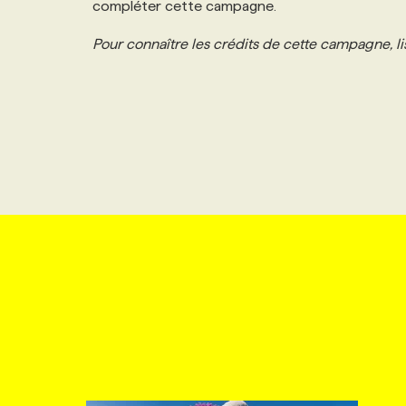
compléter cette campagne.
NOS TARIFS
ANNONCEZ AVEC NOUS
Pour connaître les crédits de cette campagne, lis
PROGRAMMES DE SUBVENTIONS
FAQ
ANNONCEZ AVEC NOUS