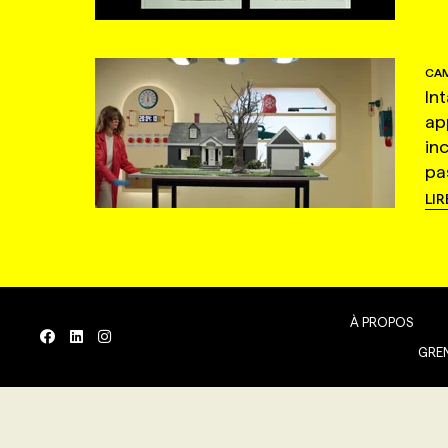
CAM
In
ap
in
pas
LIR
À PROPOS
GREN