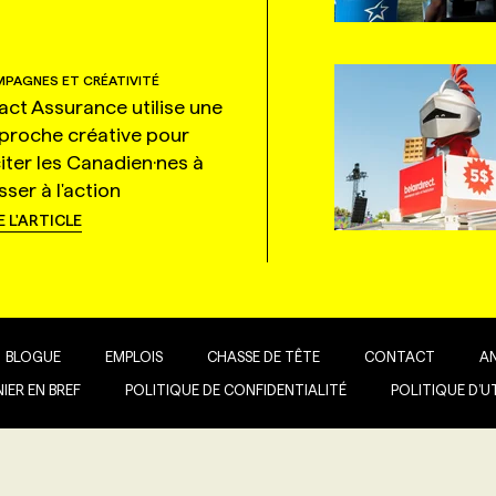
PAGNES ET CRÉATIVITÉ
tact Assurance utilise une
proche créative pour
citer les Canadien·nes à
ser à l'action
E L'ARTICLE
BLOGUE
EMPLOIS
CHASSE DE TÊTE
CONTACT
A
IER EN BREF
POLITIQUE DE CONFIDENTIALITÉ
POLITIQUE D’U