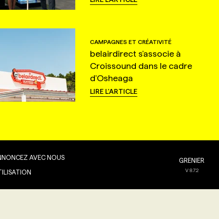
CAMPAGNES ET CRÉATIVITÉ
belairdirect s'associe à
Croissound dans le cadre
d'Osheaga
LIRE L'ARTICLE
NNONCEZ AVEC NOUS
GRENIER
V
8.7.2
TILISATION