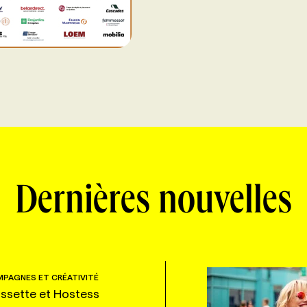
Dernières nouvelles
PAGNES ET CRÉATIVITÉ
ssette et Hostess