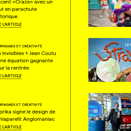
ncent «Craze» avec un
ut en parachute
storique
E L'ARTICLE
PAGNES ET CRÉATIVITÉ
s Invisibles + Jean Coutu
une équation gagnante
ur la rentrée
E L'ARTICLE
PAGNES ET CRÉATIVITÉ
prika signe le design de
hiaparelli: Anglomaniac
E L'ARTICLE