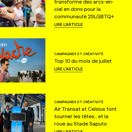
transforme des arcs-en-
ciel en dons pour la
communauté 2SLGBTQ+
LIRE L'ARTICLE
CAMPAGNES ET CRÉATIVITÉ
Top 10 du mois de juillet
LIRE L'ARTICLE
CAMPAGNES ET CRÉATIVITÉ
Air Transat et Celsius font
tourner les têtes... et la
roue au Stade Saputo
LIRE L'ARTICLE