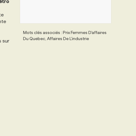
étro
te
nte
Mots clés associés : Prix Femmes D'affaires
Du Quebec, Affaires De L'industrie
s sur