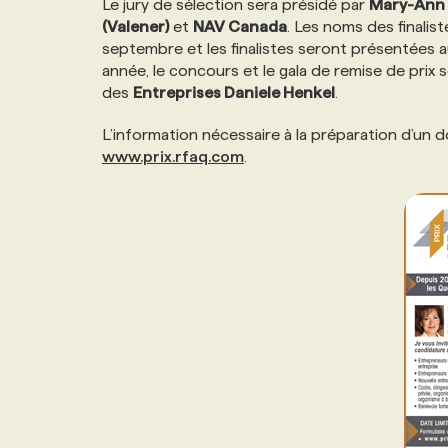
Le jury de sélection sera présidé par
Mary-Ann 
NOS TARIFS
ANNONCEZ AVEC NOUS
(Valener)
et
NAV Canada
. Les noms des finalis
septembre et les finalistes seront présentées 
année, le concours et le gala de remise de prix
PROGRAMMES DE SUBVENTIONS
des
Entreprises Daniele Henkel
.
L’information nécessaire à la préparation d’un 
FAQ
www.prix.rfaq.com
.
ANNONCEZ AVEC NOUS