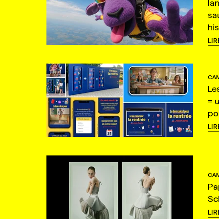
la
sa
hi
LIR
CAM
Le
= 
po
LIR
CAM
Pa
Sc
LIR