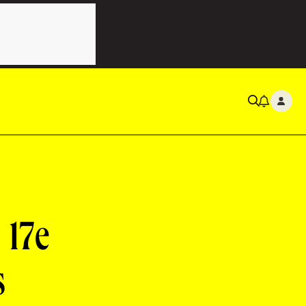
 17e
s