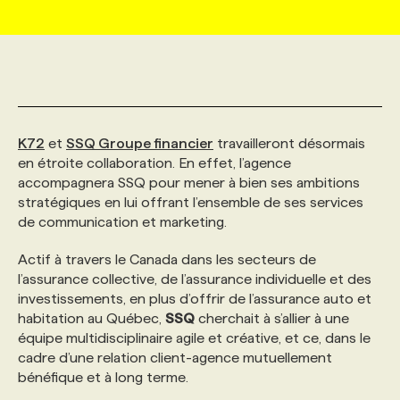
MARKETING ET COMMUNICATION
NOUVEAUX MANDATS
AFFICHEZ UN POSTE / TARIFS
CANDIDAT
BULLETIN RECRUTEMENT
NOS CONFÉRENCES
FORMATIONS
WEB & MÉDIAS SOCIAUX
VOIR LES OFFRES
AFFAIRES DE L'INDUSTRIE
CONSULTER LA CVTHÈQUE
INFOLETTRE PUBLICITÉ
FAQ
NOS FORMATIONS EN LIGNE
CHASSE DE TÊTE
K72
et
SSQ Groupe financier
travailleront désormais
MARKETING DURABLE
PROFIL CANDIDAT
INITIATIVES NUMÉRIQUES
PROFIL ENTREPRISE
ANNONCEZ AVEC NOUS
ANNONCEZ AVEC NOUS
NOS PARCOURS DE FORMATIONS
SERVICE DE CHASSE DE TÊTE
en étroite collaboration. En effet, l’agence
accompagnera SSQ pour mener à bien ses ambitions
stratégiques en lui offrant l’ensemble de ses services
GEO/SEO
PRIX ET DISTINCTIONS
FAQ
FORMATIONS PERSONNALISÉES
NOS TARIFS
de communication et marketing.
Actif à travers le Canada dans les secteurs de
ÉVÉNEMENTIEL
TENDANCES
ANNONCEZ AVEC NOUS
NOS FORMATEUR‧RICES
NOS EXPERTISES
l’assurance collective, de l’assurance individuelle et des
investissements, en plus d’offrir de l’assurance auto et
habitation au Québec,
SSQ
cherchait à s’allier à une
NOS AUTEUR‧RICES
POURQUOI CHOISIR NOS FORMATIONS
FAQ
équipe multidisciplinaire agile et créative, et ce, dans le
cadre d’une relation client-agence mutuellement
bénéfique et à long terme.
NOS TARIFS
ANNONCEZ AVEC NOUS