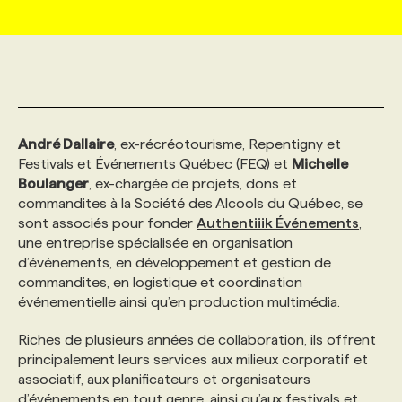
MARKETING ET COMMUNICATION
NOUVEAUX MANDATS
AFFICHEZ UN POSTE / TARIFS
CANDIDAT
BULLETIN RECRUTEMENT
NOS CONFÉRENCES
FORMATIONS
WEB & MÉDIAS SOCIAUX
VOIR LES OFFRES
AFFAIRES DE L'INDUSTRIE
CONSULTER LA CVTHÈQUE
INFOLETTRE PUBLICITÉ
FAQ
NOS FORMATIONS EN LIGNE
CHASSE DE TÊTE
André Dallaire
, ex-récréotourisme, Repentigny et
MARKETING DURABLE
PROFIL CANDIDAT
INITIATIVES NUMÉRIQUES
PROFIL ENTREPRISE
ANNONCEZ AVEC NOUS
ANNONCEZ AVEC NOUS
NOS PARCOURS DE FORMATIONS
SERVICE DE CHASSE DE TÊTE
Festivals et Événements Québec (FEQ) et
Michelle
Boulanger
, ex-chargée de projets, dons et
commandites à la Société des Alcools du Québec, se
GEO/SEO
PRIX ET DISTINCTIONS
FAQ
FORMATIONS PERSONNALISÉES
NOS TARIFS
sont associés pour fonder
Authentiiik Événements
,
une entreprise spécialisée en organisation
d’événements, en développement et gestion de
ÉVÉNEMENTIEL
TENDANCES
ANNONCEZ AVEC NOUS
NOS FORMATEUR‧RICES
NOS EXPERTISES
commandites, en logistique et coordination
événementielle ainsi qu’en production multimédia.
NOS AUTEUR‧RICES
POURQUOI CHOISIR NOS FORMATIONS
FAQ
Riches de plusieurs années de collaboration, ils offrent
principalement leurs services aux milieux corporatif et
associatif, aux planificateurs et organisateurs
NOS TARIFS
ANNONCEZ AVEC NOUS
d’événements en tout genre, ainsi qu’aux festivals et