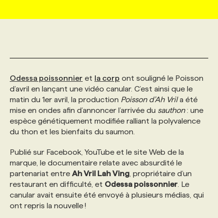
MARKETING ET COMMUNICATION
NOUVEAUX MANDATS
AFFICHEZ UN POSTE / TARIFS
CANDIDAT
BULLETIN RECRUTEMENT
NOS CONFÉRENCES
FORMATIONS
WEB & MÉDIAS SOCIAUX
VOIR LES OFFRES
AFFAIRES DE L'INDUSTRIE
CONSULTER LA CVTHÈQUE
INFOLETTRE PUBLICITÉ
FAQ
NOS FORMATIONS EN LIGNE
CHASSE DE TÊTE
Odessa poissonnier
et
la corp
ont souligné le Poisson
MARKETING DURABLE
PROFIL CANDIDAT
INITIATIVES NUMÉRIQUES
PROFIL ENTREPRISE
ANNONCEZ AVEC NOUS
ANNONCEZ AVEC NOUS
NOS PARCOURS DE FORMATIONS
SERVICE DE CHASSE DE TÊTE
d’avril en lançant une vidéo canular. C’est ainsi que le
matin du 1er avril, la production
Poisson d’Ah Vril
a été
mise en ondes afin d’annoncer l’arrivée du
sauthon
: une
GEO/SEO
PRIX ET DISTINCTIONS
FAQ
FORMATIONS PERSONNALISÉES
NOS TARIFS
espèce génétiquement modifiée ralliant la polyvalence
du thon et les bienfaits du saumon.
ÉVÉNEMENTIEL
TENDANCES
ANNONCEZ AVEC NOUS
NOS FORMATEUR‧RICES
NOS EXPERTISES
Publié sur Facebook, YouTube et le site Web de la
marque, le documentaire relate avec absurdité le
partenariat entre
Ah Vril Lah Ving
, propriétaire d’un
NOS AUTEUR‧RICES
POURQUOI CHOISIR NOS FORMATIONS
FAQ
restaurant en difficulté, et
Odessa poissonnier
. Le
canular avait ensuite été envoyé à plusieurs médias, qui
ont repris la nouvelle !
NOS TARIFS
ANNONCEZ AVEC NOUS