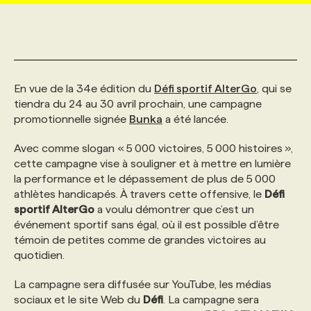
MARKETING ET COMMUNICATION
NOUVEAUX MANDATS
AFFICHEZ UN POSTE / TARIFS
CANDIDAT
BULLETIN RECRUTEMENT
NOS CONFÉRENCES
FORMATIONS
WEB & MÉDIAS SOCIAUX
VOIR LES OFFRES
AFFAIRES DE L'INDUSTRIE
CONSULTER LA CVTHÈQUE
INFOLETTRE PUBLICITÉ
FAQ
NOS FORMATIONS EN LIGNE
CHASSE DE TÊTE
En vue de la 34e édition du
Défi sportif AlterGo
, qui se
tiendra du 24 au 30 avril prochain, une campagne
promotionnelle signée
Bunka
a été lancée.
MARKETING DURABLE
PROFIL CANDIDAT
INITIATIVES NUMÉRIQUES
PROFIL ENTREPRISE
ANNONCEZ AVEC NOUS
ANNONCEZ AVEC NOUS
NOS PARCOURS DE FORMATIONS
SERVICE DE CHASSE DE TÊTE
Avec comme slogan « 5 000 victoires, 5 000 histoires »,
cette campagne vise à souligner et à mettre en lumière
GEO/SEO
PRIX ET DISTINCTIONS
FAQ
FORMATIONS PERSONNALISÉES
NOS TARIFS
la performance et le dépassement de plus de 5 000
athlètes handicapés. À travers cette offensive, le
Défi
sportif AlterGo
a voulu démontrer que c’est un
ÉVÉNEMENTIEL
TENDANCES
ANNONCEZ AVEC NOUS
NOS FORMATEUR‧RICES
NOS EXPERTISES
événement sportif sans égal, où il est possible d’être
témoin de petites comme de grandes victoires au
quotidien.
NOS AUTEUR‧RICES
POURQUOI CHOISIR NOS FORMATIONS
FAQ
La campagne sera diffusée sur YouTube, les médias
sociaux et le site Web du
Défi
. La campagne sera
NOS TARIFS
ANNONCEZ AVEC NOUS