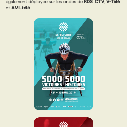
également déployée sur les ondes de
RDS
,
CTV
,
V-Télé
et
AMI-télé
.
PROGRAMMES DE SUBVENTIONS
FAQ
ANNONCEZ AVEC NOUS