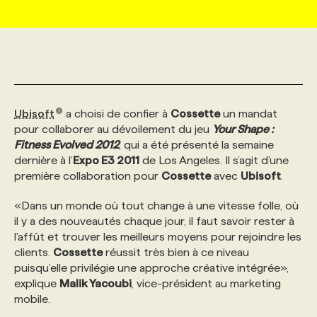
MARKETING ET COMMUNICATION
NOUVEAUX MANDATS
AFFICHEZ UN POSTE / TARIFS
CANDIDAT
BULLETIN RECRUTEMENT
NOS CONFÉRENCES
FORMATIONS
WEB & MÉDIAS SOCIAUX
VOIR LES OFFRES
AFFAIRES DE L'INDUSTRIE
CONSULTER LA CVTHÈQUE
INFOLETTRE PUBLICITÉ
FAQ
NOS FORMATIONS EN LIGNE
CHASSE DE TÊTE
Ubisoft
a choisi de confier à
Cossette
un mandat
MARKETING DURABLE
PROFIL CANDIDAT
INITIATIVES NUMÉRIQUES
PROFIL ENTREPRISE
ANNONCEZ AVEC NOUS
ANNONCEZ AVEC NOUS
NOS PARCOURS DE FORMATIONS
SERVICE DE CHASSE DE TÊTE
pour collaborer au dévoilement du jeu
Your Shape :
Fitness Evolved 2012
, qui a été présenté la semaine
dernière à l’
Expo E3 2011
de Los Angeles. Il s’agit d’une
GEO/SEO
PRIX ET DISTINCTIONS
FAQ
FORMATIONS PERSONNALISÉES
NOS TARIFS
première collaboration pour
Cossette
avec
Ubisoft
.
«Dans un monde où tout change à une vitesse folle, où
ÉVÉNEMENTIEL
TENDANCES
ANNONCEZ AVEC NOUS
NOS FORMATEUR‧RICES
NOS EXPERTISES
il y a des nouveautés chaque jour, il faut savoir rester à
l'affût et trouver les meilleurs moyens pour rejoindre les
clients.
Cossette
réussit très bien à ce niveau
NOS AUTEUR‧RICES
POURQUOI CHOISIR NOS FORMATIONS
FAQ
puisqu’elle privilégie une approche créative intégrée»,
explique
Malik Yacoubi
, vice-président au marketing
mobile.
NOS TARIFS
ANNONCEZ AVEC NOUS