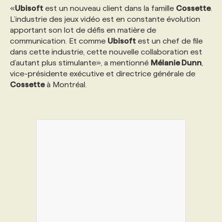
«
Ubisoft
est un nouveau client dans la famille
Cossette
.
L’industrie des jeux vidéo est en constante évolution
PROGRAMMES DE SUBVENTIONS
apportant son lot de défis en matière de
communication. Et comme
Ubisoft
est un chef de file
dans cette industrie, cette nouvelle collaboration est
FAQ
d’autant plus stimulante», a mentionné
Mélanie Dunn
,
vice-présidente exécutive et directrice générale de
Cossette
à Montréal.
ANNONCEZ AVEC NOUS