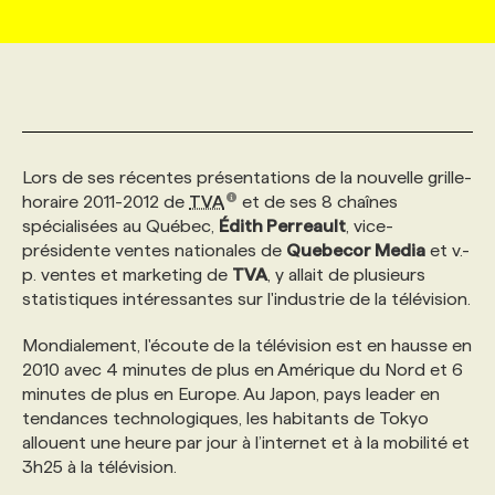
MARKETING ET COMMUNICATION
NOUVEAUX MANDATS
AFFICHEZ UN POSTE / TARIFS
CANDIDAT
BULLETIN RECRUTEMENT
NOS CONFÉRENCES
FORMATIONS
WEB & MÉDIAS SOCIAUX
VOIR LES OFFRES
AFFAIRES DE L'INDUSTRIE
CONSULTER LA CVTHÈQUE
INFOLETTRE PUBLICITÉ
FAQ
NOS FORMATIONS EN LIGNE
CHASSE DE TÊTE
Lors de ses récentes présentations de la nouvelle grille-
MARKETING DURABLE
PROFIL CANDIDAT
INITIATIVES NUMÉRIQUES
PROFIL ENTREPRISE
ANNONCEZ AVEC NOUS
ANNONCEZ AVEC NOUS
NOS PARCOURS DE FORMATIONS
SERVICE DE CHASSE DE TÊTE
horaire 2011-2012 de
TVA
et de ses 8 chaînes
spécialisées au Québec,
Édith Perreault
, vice-
présidente ventes nationales de
Quebecor Media
et v.-
GEO/SEO
PRIX ET DISTINCTIONS
FAQ
FORMATIONS PERSONNALISÉES
NOS TARIFS
p. ventes et marketing de
TVA
, y allait de plusieurs
statistiques intéressantes sur l'industrie de la télévision.
ÉVÉNEMENTIEL
TENDANCES
ANNONCEZ AVEC NOUS
NOS FORMATEUR‧RICES
NOS EXPERTISES
Mondialement, l'écoute de la télévision est en hausse en
2010 avec 4 minutes de plus en Amérique du Nord et 6
minutes de plus en Europe. Au Japon, pays leader en
NOS AUTEUR‧RICES
POURQUOI CHOISIR NOS FORMATIONS
FAQ
tendances technologiques, les habitants de Tokyo
allouent une heure par jour à l’internet et à la mobilité et
3h25 à la télévision.
NOS TARIFS
ANNONCEZ AVEC NOUS