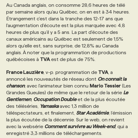
Au Canada anglais, on consomme 28,6 heures de télé
par semaine alors qu'au Québec, on en est à 34 heures.
PROGRAMMES DE SUBVENTIONS
Étrangement c'est dans la tranche des 12-17 ans que
l'augmentation d'écoute est la plus marquée avec 4,8
heures de plus qu’il y a 5 ans. La part d'écoute des
FAQ
canaux américains au Québec est seulement de 1,5%
alors qu'elle est, sans surprise, de 12,8% au Canada
anglais. À noter que la programmation de productions
ANNONCEZ AVEC NOUS
québécoises à
TVA
est de plus de 75%.
France Lauzière
, v-p. programmation de
TVA
, a
annoncé les nouveautés de réseau dont
On connait la
chanson
, avec l'animateur bien connu
Mario Tessier
(Les
Grandes Gueules) de même que le retour de la série
Le
Gentlemen
,
Occupation Double
et de la plus écoutée
des téléséries,
Yamaska
avec 1,3 million de
téléspectateurs, et finalement,
Star Académie
, l’émission
la plus écoutée de la décennie. Sur le web, on revient
avec la websérie
Comment survivre au Week-end
, qui a
enregistré 3,3 millions de téléchargements.