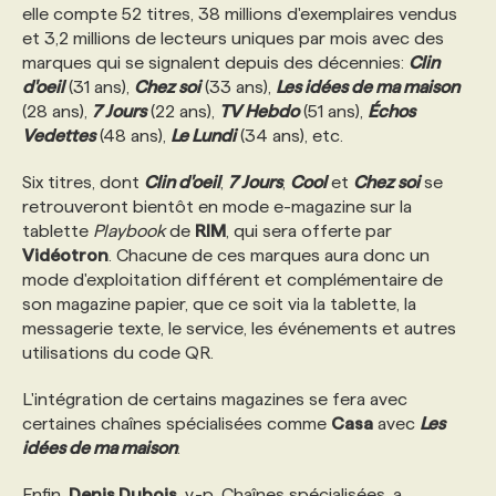
elle compte 52 titres, 38 millions d'exemplaires vendus
et 3,2 millions de lecteurs uniques par mois avec des
marques qui se signalent depuis des décennies:
Clin
d'oeil
(31 ans),
Chez soi
(33 ans),
Les idées de ma maison
(28 ans),
7 Jours
(22 ans),
TV Hebdo
(51 ans),
Échos
Vedettes
(48 ans),
Le Lundi
(34 ans), etc.
Six titres, dont
Clin d'oeil
,
7 Jours
,
Cool
et
Chez soi
se
retrouveront bientôt en mode e-magazine sur la
tablette
Playbook
de
RIM
, qui sera offerte par
Vidéotron
. Chacune de ces marques aura donc un
mode d'exploitation différent et complémentaire de
son magazine papier, que ce soit via la tablette, la
messagerie texte, le service, les événements et autres
utilisations du code QR.
L'intégration de certains magazines se fera avec
certaines chaînes spécialisées comme
Casa
avec
Les
idées de ma maison
.
Enfin,
Denis Dubois
, v.-p. Chaînes spécialisées, a