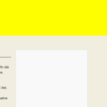
fin de
e,
 les
maine