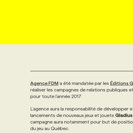
NOUVEAU!
RESSOURCES HUMAINES
NOMINATIONS
ANNONCEZ AVEC NOUS
BULLETIN FORMATION
EMPLOYEUR
CONFÉRENCES
MARKETING ET COMMUNICATION
NOUVEAUX MANDATS
AFFICHEZ UN POSTE / TARIFS
CANDIDAT
BULLETIN RECRUTEMENT
NOS CONFÉRENCES
FORMATIONS
WEB & MÉDIAS SOCIAUX
VOIR LES OFFRES
AFFAIRES DE L'INDUSTRIE
CONSULTER LA CVTHÈQUE
INFOLETTRE PUBLICITÉ
FAQ
NOS FORMATIONS EN LIGNE
CHASSE DE TÊTE
MARKETING DURABLE
PROFIL CANDIDAT
INITIATIVES NUMÉRIQUES
PROFIL ENTREPRISE
ANNONCEZ AVEC NOUS
ANNONCEZ AVEC NOUS
NOS PARCOURS DE FORMATIONS
SERVICE DE CHASSE DE TÊTE
Agence FDM
a été mandatée par les
Éditions G
GEO/SEO
PRIX ET DISTINCTIONS
FAQ
FORMATIONS PERSONNALISÉES
NOS TARIFS
réaliser les campagnes de relations publiques e
pour toute l’année 2017.
ÉVÉNEMENTIEL
TENDANCES
ANNONCEZ AVEC NOUS
NOS FORMATEUR‧RICES
NOS EXPERTISES
L’agence aura la responsabilité de développer 
lancements de nouveaux jeux et jouets
Gladius
NOS AUTEUR‧RICES
POURQUOI CHOISIR NOS FORMATIONS
FAQ
campagne aura notamment pour but de positio
du jeu au Québec.