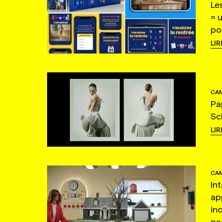
Le
= 
po
LIR
CAM
Pa
Sc
LIR
CAM
In
ap
in
pas