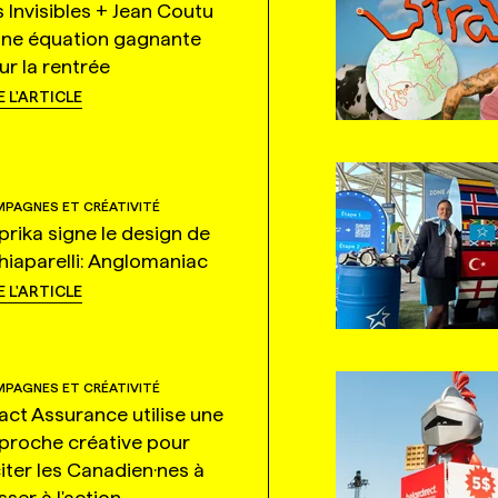
s Invisibles + Jean Coutu
une équation gagnante
ur la rentrée
E L'ARTICLE
PAGNES ET CRÉATIVITÉ
prika signe le design de
hiaparelli: Anglomaniac
E L'ARTICLE
PAGNES ET CRÉATIVITÉ
tact Assurance utilise une
proche créative pour
citer les Canadien·nes à
ser à l'action