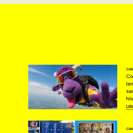
CAM
Co
la
sa
hi
LIR
CAM