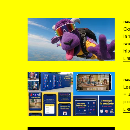
CAM
Co
la
sa
hi
LIR
CAM
Le
= 
po
LIR