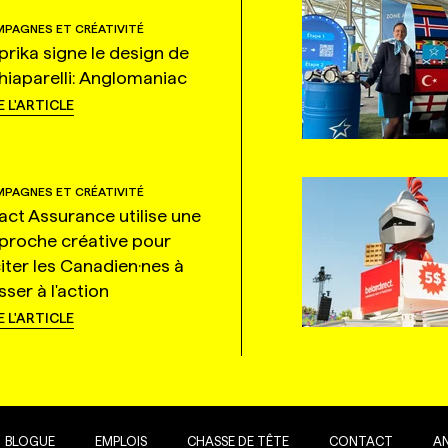
PAGNES ET CRÉATIVITÉ
prika signe le design de
hiaparelli: Anglomaniac
E L'ARTICLE
PAGNES ET CRÉATIVITÉ
tact Assurance utilise une
proche créative pour
citer les Canadien·nes à
ser à l'action
E L'ARTICLE
BLOGUE
EMPLOIS
CHASSE DE TÊTE
CONTACT
A