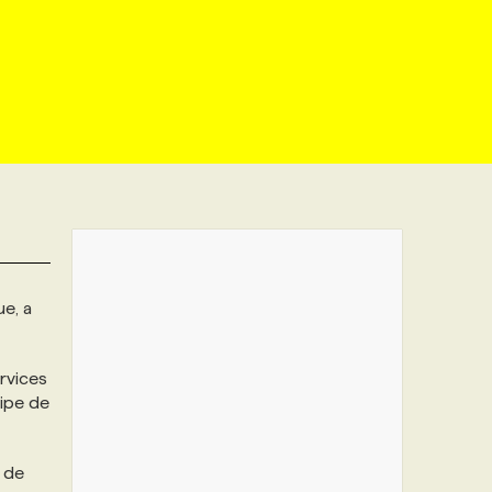
ue, a
rvices
uipe de
 de