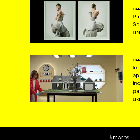
CAM
Pa
Sc
LIR
CAM
In
ap
in
pas
LIR
À PROPOS